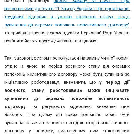
ветеранів розглянув
проєкт Закону №12291-1 “Про
внесення змін до статті 11 Закону України «Про організацію
трудових відносин в умовах воєнного стану» щодо
зупинення дії окремих положень колективного договору”
та прийняв рішення рекомендувати Верховній Раді України
прийняти його у другому читанні та в цілому.
Так, законопроєктом пропонується на заміну чинної норми,
згідно з якою на період воєнного стану дія окремих
положень колективного договору може бути зупинена за
ініціативою роботодавця, визначити, що
у період дії
воєнного стану роботодавець може ініціювати
зупинення дії окремих положень колективного
договору
, які регулюють відносини, визначені цим
Законом. При цьому дія таких положень може бути
зупинена тільки за взаємною згодою сторін колективного
договору у порядку, визначеному цим колективним