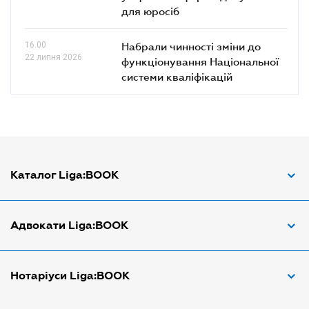
для юросіб
16.00
Набрали чинності зміни до
22 липня 2026
функціонування Національної
системи кваліфікацій
Каталог Liga:BOOK
Адвокат з трудових спорів
Адвокати Liga:BOOK
Адвокат по ДТП
Апостіль документів
Адвокати Вінниці
Нотаріуси Liga:BOOK
Арбітражний керуючий
Адвокати Дніпра
Аудитор
Адвокати Донецка
Нотариуси Дніпра