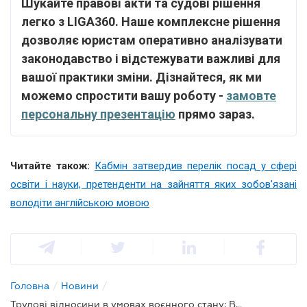
Шукайте правові акти та судові рішення
легко з LIGA360. Наше комплексне рішення
дозволяє юристам оперативно аналізувати
законодавство і відстежувати важливі для
вашої практики зміни. Дізнайтеся, як ми
можемо спростити вашу роботу -
замовте
персональну презентацію
прямо зараз.
Читайте також:
Кабмін затвердив перелік посад у сфері
освіти і науки, претенденти на зайняття яких зобов'язані
володіти англійською мовою
Головна
/
Новини
/
Трудові відносини в умовах воєнного стану: ВР рекомендовано ухвалити зміни