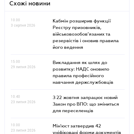
Схожі новини
10.00
Кабмін розширив функції
3 серпня 2026
Реєстру призовників,
військовозобов’язаних та
резервістів і оновив правила
його ведення
15.00
Викладання як шлях до
29 липня 2026
розвитку: НАДС оновило
правила професійного
навчання держслужбовців
10.40
З 22 жовтня запрацює новий
23 липня 2026
Закон про ВПО: що зміниться
для переселенців
10.00
Мін'юст затвердив 42
23 липня 2026
уніфіковані форми документів