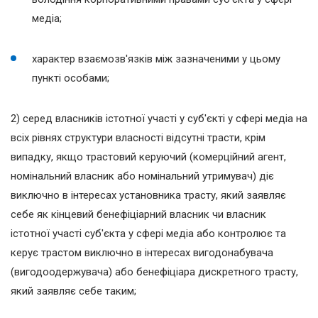
медіа;
характер взаємозв'язків між зазначеними у цьому
пункті особами;
2) серед власників істотної участі у суб'єкті у сфері медіа на
всіх рівнях структури власності відсутні трасти, крім
випадку, якщо трастовий керуючий (комерційний агент,
номінальний власник або номінальний утримувач) діє
виключно в інтересах установника трасту, який заявляє
себе як кінцевий бенефіціарний власник чи власник
істотної участі суб'єкта у сфері медіа або контролює та
керує трастом виключно в інтересах вигодонабувача
(вигодоодержувача) або бенефіціара дискретного трасту,
який заявляє себе таким;