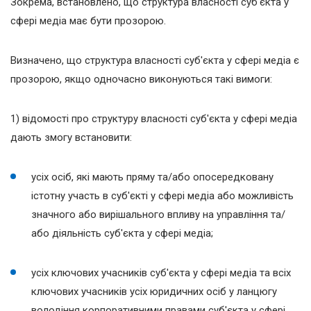
Зокрема, встановлено, що структура власності суб'єкта у
сфері медіа має бути прозорою.
Визначено, що структура власності суб'єкта у сфері медіа є
прозорою, якщо одночасно виконуються такі вимоги:
1) відомості про структуру власності суб'єкта у сфері медіа
дають змогу встановити:
усіх осіб, які мають пряму та/або опосередковану
істотну участь в суб'єкті у сфері медіа або можливість
значного або вирішального впливу на управління та/
або діяльність суб'єкта у сфері медіа;
усіх ключових учасників суб'єкта у сфері медіа та всіх
ключових учасників усіх юридичних осіб у ланцюгу
володіння корпоративними правами суб'єкта у сфері