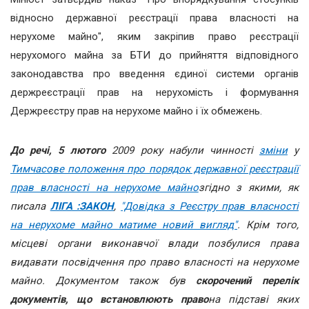
відносно державної реєстрації права власності на
нерухоме майно", яким закріпив право реєстрації
нерухомого майна за БТИ до прийняття відповідного
законодавства про введення єдиної системи органів
держреєстрації прав на нерухомість і формування
Держреєстру прав на нерухоме майно і їх обмежень.
До речі, 5 лютого
2009 року набули чинності
зміни
у
Тимчасове положення про порядок державної реєстрації
прав власності на нерухоме майно
згідно з якими, як
писала
ЛІГА :ЗАКОН
,
"Довідка з Реєстру прав власності
на нерухоме майно матиме новий вигляд"
. Крім того,
місцеві органи виконавчої влади позбулися права
видавати посвідчення про право власності на нерухоме
майно. Документом також був
скорочений перелік
документів, що встановлюють право
на підставі яких