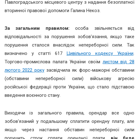
Павлоградського місцевого центру з надання безоплатної
вторинної правової допомоги Галина Некоз.
За загальним правилом:
особа звільняється від
відповідальності за порушення зобов'язання, якщо таке
порушення сталося внаслідок непереборної сили. Так
визначено у статті 617
Цивільного кодексу України
.
Торгово-промислова палата України своїм
листом від 28
лютого 2022 року
засвідчила як форс-мажорні обставини
(обставини непереборної сили) військову агресію
російської федерації проти України, що стало підставою
введення воєнного стану.
Виходячи із загального правила, орендар все одно
зобов'язаний у подальшому сплатити орендну плату, але
якщо через настання обставин непереборної сили
порушить строк сплати орендної плати,
він буде