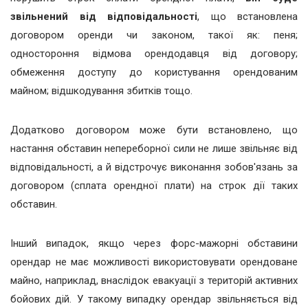
звільнений від відповідальності
, що встановлена
договором оренди чи законом, такої як: пеня;
одностороння відмова орендодавця від договору;
обмеження доступу до користування орендованим
майном; відшкодування збитків тощо.
Додатково договором може бути встановлено, що
настання обставин непереборної сили не лише звільняє від
відповідальності, а й відстрочує виконання зобов'язань за
договором (сплата орендної плати) на строк дії таких
обставин.
Інший випадок, якщо через форс-мажорні обставини
орендар не має можливості використовувати орендоване
майно, наприклад, внаслідок евакуації з територій активних
бойових дій. У такому випадку орендар звільняється від