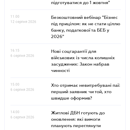
підготуватися до 1 жовтня"
11.00
Безкоштовний вебінар "Бізнес
12 серпня 2026
під прицілом: як не стати ціллю
банку, податкової та БЕБ у
2026"
16.15
Нові соцгарантії для
6 серпня 2026
військових із числа колишніх
засуджених: Закон набрав
чинності
15.00
Хто отримає невитребувані паї:
6 серпня 2026
перший заявник чи той, хто
швидше оформив?
14.00
Житлові ДБН готують до
6 серпня 2026
оновлення: які вимоги
планують переглянути