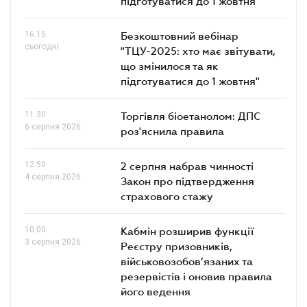
підготуватися до 1 жовтня"
16.15
Безкоштовний вебінар
сьогодні
"ТЦУ-2025: хто має звітувати,
що змінилося та як
підготуватися до 1 жовтня"
11.30
Торгівля біоетанолом: ДПС
6 серпня 2026
роз'яснила правила
12.50
2 серпня набрав чинності
4 серпня 2026
Закон про підтвердження
страхового стажу
10.00
Кабмін розширив функції
3 серпня 2026
Реєстру призовників,
військовозобов’язаних та
резервістів і оновив правила
його ведення