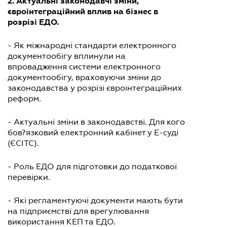
2. Актуальні законодавчі зміни,
євроінтеграційний вплив на бізнес в
розрізі ЕДО.
- Як міжнародні стандарти електронного
документообігу вплинули на
впровадження системи електронного
документообігу, враховуючи зміни до
законодавства у розрізі євроінтеграційних
реформ.
- Актуальні зміни в законодавстві. Для кого
бов?язковий електронний кабінет у Е-суді
(ЄСІТС).
- Роль ЕДО для підготовки до податкової
перевірки.
- Які регламентуючі документи мають бути
на підприємстві для врегулювання
використання КЕП та ЕДО.