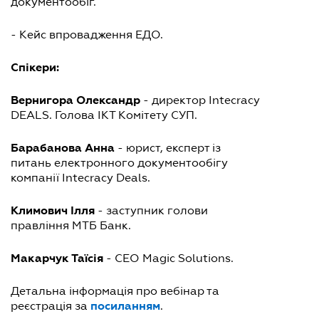
документообіг.
- Кейс впровадження ЕДО.
Спікери:
Вернигора Олександр
- директор Intecracy
DEALS. Голова ІКТ Комітету СУП.
Барабанова Анна
- юрист, експерт із
питань електронного документообігу
компанії Intecracy Deals.
Климович Ілля
- заступник голови
правління МТБ Банк.
Макарчук Таїсія
- СEO Magic Solutions.
Детальна інформація про вебінар та
посиланням
реєстрація за
.