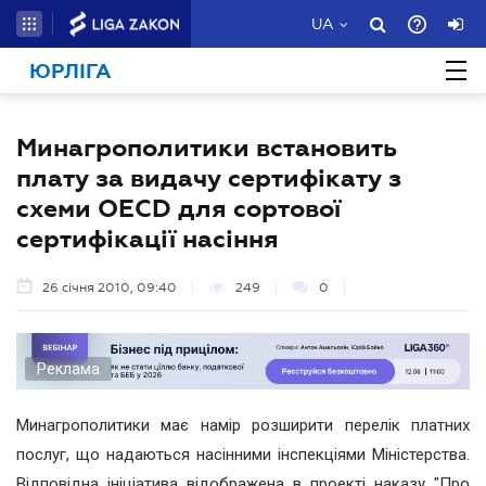
UA
ЮРЛІГА
Минагрополитики встановить
плату за видачу сертифікату з
схеми ОЕСD для сортової
сертифікації насіння
26 січня 2010, 09:40
249
0
Реклама
Минагрополитики має намір розширити перелік платних
послуг, що надаються насінними інспекціями Міністерства.
Відповідна ініціатива відображена в проекті наказу "Про