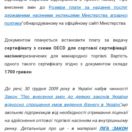
внесення змін до
Розміри плати за надання послуг
державними насінними інспекціями Міністерства аграрної
політики
"обнародуваному на офіційному сайті Міністерства.
Документом планується встановити плату за видачу
сертифікату з схеми ОЕСD для сортової сертифікації
насіння
призначених для міжнародної торгівлі. Вартість
одного такого сертифікату згідно з документом складе
1700 гривен
.
До речі, 30 грудня 2009 року в Україні набув чинності
Закон "Про внесення змін до деяких законів України
відносно спрощення умов ведення бізнесу в Україні"
що
звільняє підприємців від необхідності отримання ліцензії
на здійснення оптової торгівлі насінням на внутрішньому
ринку. Детальніше про це - в матеріалі
ЛІГА :ЗАКОН