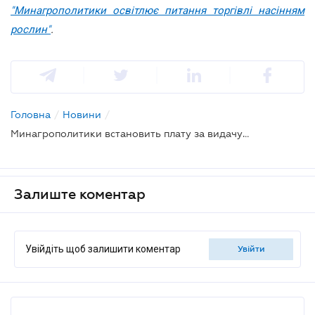
"Минагрополитики освітлює питання торгівлі насінням
рослин"
.
Головна
/
Новини
/
Минагрополитики встановить плату за видачу сертифікату з схеми ОЕСD для сортової сертифікації насіння
Залиште коментар
Увійдіть щоб залишити коментар
увійти