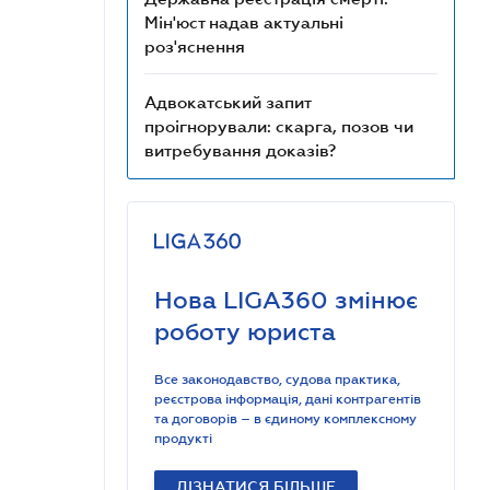
Мін'юст надав актуальні
роз'яснення
Адвокатський запит
проігнорували: скарга, позов чи
витребування доказів?
Нова LIGA360 змінює
роботу юриста
Все законодавство, судова практика,
реєстрова інформація, дані контрагентів
та договорів – в єдиному комплексному
продукті
ДІЗНАТИСЯ БІЛЬШЕ