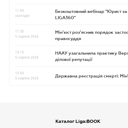
11.00
Безкоштовний вебінар "Юрист за 
сьогодні
LIGA360"
17.30
Мін’юст роз’яснив порядок засто
5 серпня 2026
правосуддя
16.15
НААУ узагальнила практику Верхов
5 серпня 2026
ділової репутації
15.00
Державна реєстрація смерті: Мін
5 серпня 2026
Каталог Liga:BOOK