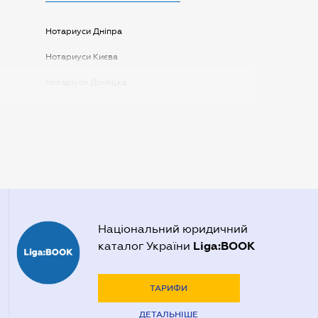
Нотариуси Дніпра
Нотариуси Києва
Нотаріуси Донецка
Нотаріуси Запоріжжя
Нотаріуси Одеси
Нотаріуси Полтави
Нотаріуси Харкова
Нотаріуси Херсона
Національний юридичний
Liga:BOOK
каталог України
ТАРИФИ
ДЕТАЛЬНІШЕ