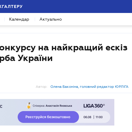
ХГАЛТЕРУ
Календар
Актуально
нкурсу на найкращий ескіз
рба України
Автор:
Олена Баконіна, головний редактор ЮРЛІГА