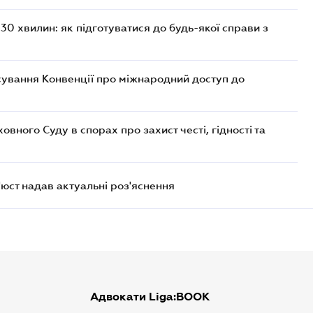
30 хвилин: як підготуватися до будь-якої справи з
сування Конвенції про міжнародний доступ до
ного Суду в спорах про захист честі, гідності та
'юст надав актуальні роз'яснення
Адвокати Liga:BOOK