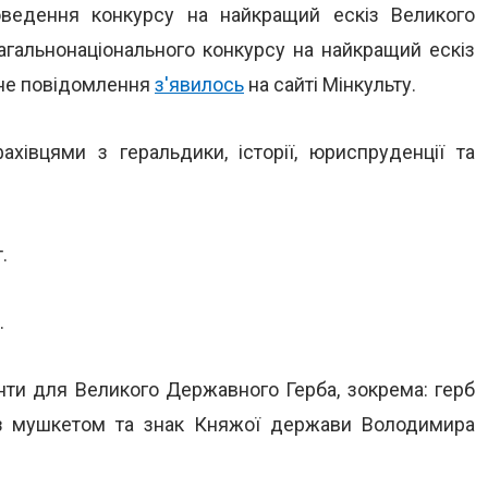
роведення конкурсу на найкращий ескіз Великого
агальнонаціонального конкурсу на найкращий ескіз
дне повідомлення
з'явилось
на сайті Мінкульту.
хівцями з геральдики, історії, юриспруденції та
.
.
нти для Великого Державного Герба, зокрема: герб
ря з мушкетом та знак Княжої держави Володимира