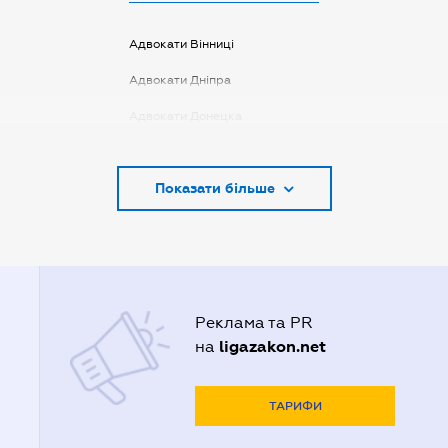
Адвокати Вінниці
Адвокати Дніпра
Адвокати Донецка
Адвокати Запоріжжя
Показати більше
Адвокати Києва
Адвокати Луцька
Адвокати Львова
Адвокати Одеси
Реклама та PR
Адвокати Полтави
ligazakon.net
на
Адвокати Харькова
Адвокаты Кривого Рогу
ТАРИФИ