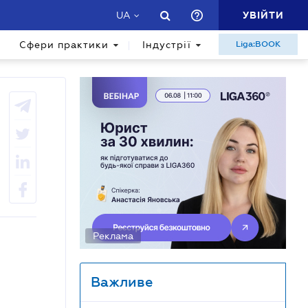
УВІЙТИ
UA
Сфери практики
Індустрії
Liga:BOOK
Реклама
Важливе