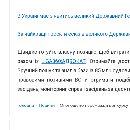
В Україні має з'явитись великий Державний Г
За найкращі проекти ескізів великого Державн
Швидко готуйте власну позицію, щоб виграти в
разом із
LIGA360:АДВОКАТ
. Отримайте дост
Зручний пошук та аналіз бази із 85 млн судови
правовими позиціями ВС й отримати подібн
засідань, моніторинг справ і засідань за деся
Головна
/
Новини
/