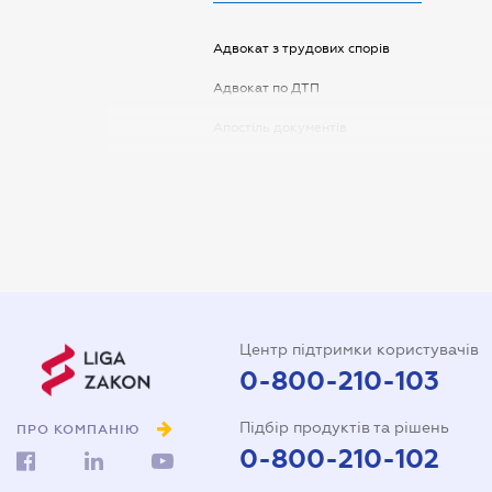
Адвокат з трудових спорів
Адвокат по ДТП
Апостіль документів
Арбітражний керуючий
Аудитор
Витяг з ЄДР
Державна реєстрація
Довідка про сімейний стан
Центр підтримки користувачів
Довіреність на автомобіль
0-800-210-103
Довіреність на представлення
Підбір продуктів та рішень
інтересів в суді
ПРО КОМПАНІЮ
0-800-210-102
Довіреність на реєстрацію
юридичної особи