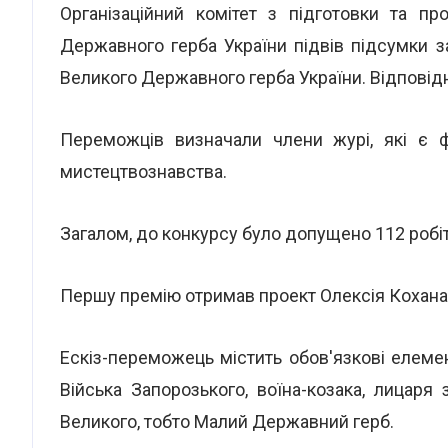
Організаційний комітет з підготовки та п
Державного герба України підвів підсумки з
Великого Державного герба України. Відпові
Переможців визначали члени журі, які є фа
мистецтвознавства.
Загалом, до конкурсу було допущено 112 робіт
Першу премію отримав проект Олексія Кохана
Ескіз-переможець містить обов'язкові елеме
Війська Запорозького, воїна-козака, лица
Великого, тобто Малий Державний герб.