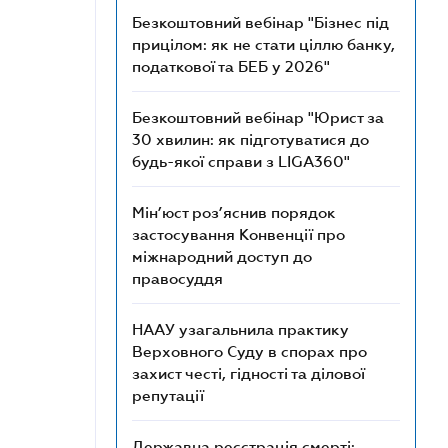
Безкоштовний вебінар "Бізнес під
прицілом: як не стати ціллю банку,
податкової та БЕБ у 2026"
Безкоштовний вебінар "Юрист за
30 хвилин: як підготуватися до
будь-якої справи з LIGA360"
Мін’юст роз’яснив порядок
застосування Конвенції про
міжнародний доступ до
правосуддя
НААУ узагальнила практику
Верховного Суду в спорах про
захист честі, гідності та ділової
репутації
Державна реєстрація смерті: