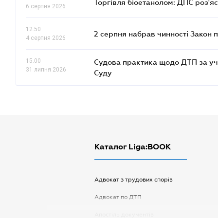
Торгівля біоетанолом: ДПС роз'я
6 серпня 2026
12.50
2 серпня набрав чинності Закон 
4 серпня 2026
15.00
Судова практика щодо ДТП за уч
31 липня 2026
Суду
Каталог Liga:BOOK
Адвокат з трудових спорів
Адвокат по ДТП
Апостіль документів