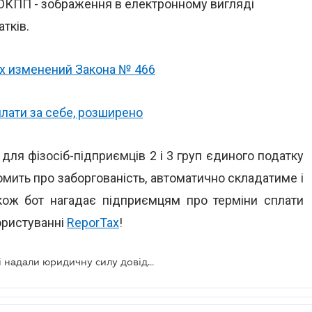
ОКПП - зображення в електронному вигляді
атків.
х изменений Закона № 466
плати за себе, розширено
 для фізосіб-підприємців 2 і 3 груп єдиного податку
омить про заборгованість, автоматично складатиме і
акож бот нагадає підприємцям про терміни сплати
користуванні
ReporTax
!
Податковому номеру на ID-картці надали юридичну силу довідки