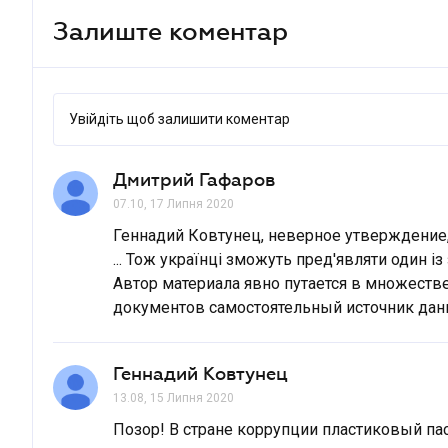
Залиште коментар
Увійдіть щоб залишити коментар
Дмитрий Гафаров
07.10, 17 Липня 2020
Геннадий Ковтунец, неверное утверждение,
... Тож українці зможуть пред'являти один із
Автор материала явно путается в множестве
документов самостоятельный источник дан
Геннадий Ковтунец
13.08, 15 Липня 2020
Позор! В стране коррупции пластиковый па