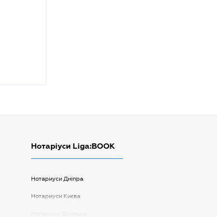
Нотаріуси Liga:BOOK
Нотариуси Дніпра
Нотариуси Києва
Нотаріуси Донецка