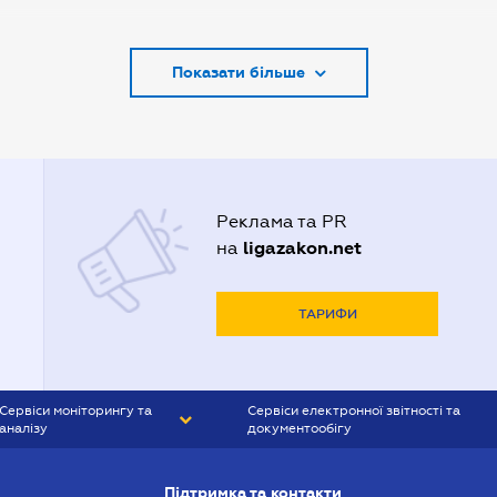
Адвокати Запоріжжя
Показати більше
Адвокати Києва
Адвокати Луцька
Адвокати Львова
Адвокати Одеси
Реклама та PR
Адвокати Полтави
ligazakon.net
на
Адвокати Харькова
Адвокаты Кривого Рогу
ТАРИФИ
Сервіси моніторингу та
Сервіси електронної звітності та
аналізу
документообігу
CONTR AGENT
Liga:REPORT
Підтримка та контакти