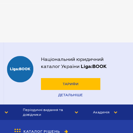
Нотаріуси Запоріжжя
Нотаріуси Одеси
Нотаріуси Полтави
Нотаріуси Харкова
Нотаріуси Херсона
Національний юридичний
Liga:BOOK
каталог України
ТАРИФИ
ДЕТАЛЬНІШЕ
Періодичні видання та
Академія
довідники
ЮРИСТ&ЗАКОН
АКАДЕМІЯ ЛІГА:ЗАКОН
КАТАЛОГ РІШЕНЬ