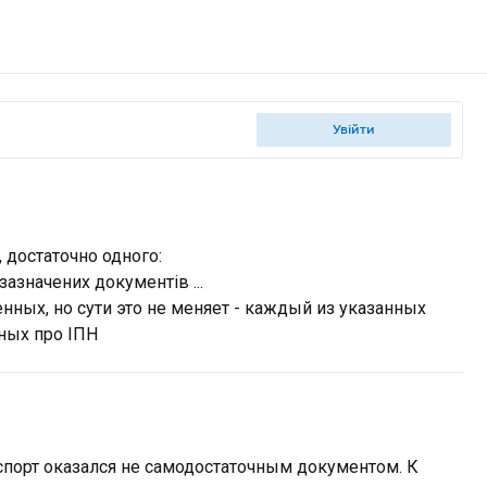
увійти
 достаточно одного:
 зазначених документів ...
нных, но сути это не меняет - каждый из указанных
ных про ІПН
спорт оказался не самодостаточным документом. К