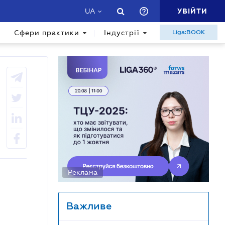
УВІЙТИ
UA
Сфери практики
Індустрії
Liga:BOOK
Реклама
Важливе