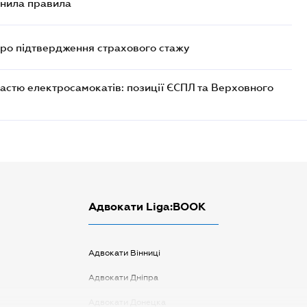
снила правила
про підтвердження страхового стажу
астю електросамокатів: позиції ЄСПЛ та Верховного
Адвокати Liga:BOOK
Адвокати Вінниці
Адвокати Дніпра
Адвокати Донецка