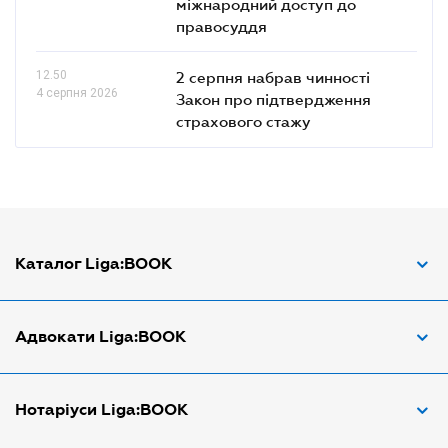
міжнародний доступ до
правосуддя
12.50
2 серпня набрав чинності
4 серпня 2026
Закон про підтвердження
страхового стажу
Каталог Liga:BOOK
Адвокат з трудових спорів
Адвокати Liga:BOOK
Адвокат по ДТП
Апостіль документів
Адвокати Вінниці
Нотаріуси Liga:BOOK
Арбітражний керуючий
Адвокати Дніпра