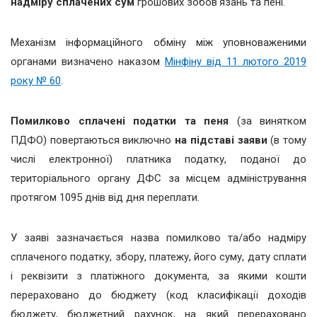
надміру сплачених сум
грошових зобов'язань та пені.
Механізм інформаційного обміну між уповноваженими
органами визначено наказом
Мінфіну від 11 лютого 2019
року № 60
.
Помилково сплачені податки та пеня
(за винятком
ПДФО) повертаються виключно
на підставі заяви
(в тому
числі електронної) платника податку, поданої до
територіального органу ДФС за місцем адміністрування
протягом 1095 днів від дня переплати.
У заяві зазначається назва помилково та/або надміру
сплаченого податку, збору, платежу, його суму, дату сплати
і реквізити з платіжного документа, за якими кошти
перераховано до бюджету (код класифікації доходів
бюджету, бюджетний рахунок, на який перераховано