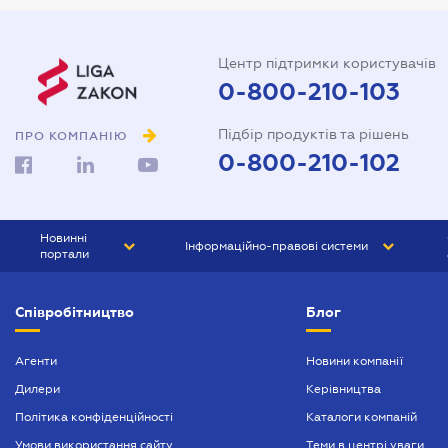
Державна реєстрація
Довідка про сімейний стан
Центр підтримки користувачів
Довіреність на автомобіль
0-800-210-103
Довіреність на представлення
Підбір продуктів та рішень
інтересів в суді
ПРО КОМПАНІЮ
0-800-210-102
Довіреність на реєстрацію
юридичної особи
Довіреність на розпорядження
Новинні
Інформаційно-правові системи
майном
портали
Договір дарування квартири
ЮРЛІГА
Право України
Співробітництво
Блог
БІЗНЕС
ГРАНД
Договір купівлі-продажу
автомобіля
БУХГАЛТЕР.ua
ПРАЙМ
Агенти
Новини компанії
Договір купівлі-продажу
Дилери
Керівництва
БУХГАЛТЕР ПРОФ
будинку
Політика конфіденційності
Каталоги компаній
ЮРИСТ ПРОФ
Договір купівлі-продажу
Умови використання сайту
Теми в центрі уваги