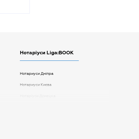
Нотаріуси Liga:BOOK
Нотариуси Дніпра
Нотариуси Києва
Нотаріуси Донецка
Нотаріуси Запоріжжя
Нотаріуси Одеси
Нотаріуси Полтави