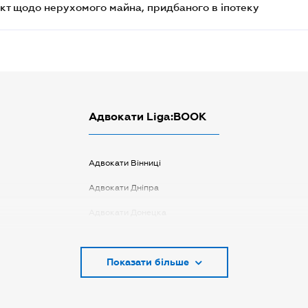
кт щодо нерухомого майна, придбаного в іпотеку
Адвокати Liga:BOOK
Адвокати Вінниці
Адвокати Дніпра
Адвокати Донецка
Адвокати Запоріжжя
Показати більше
Адвокати Києва
Адвокати Луцька