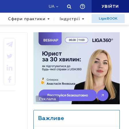
УВІЙТИ
UA
Сфери практики
Індустрії
Liga:BOOK
Реклама
Важливе