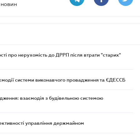
х новин
ості про нерухомість до ДРРП після втрати "старих"
аємодії системи виконавчого провадження та ЄДЕССБ
дження: взаємодія з будівельною системою
ективності управління держмайном