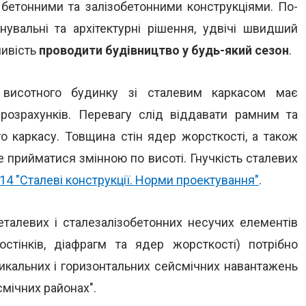
 бетонними та залізобетонними конструкціями. По-
нувальні та архітектурні рішення, удвічі швидший
ливість
проводити будівництво у будь-який сезон
.
и висотного будинку зі сталевим каркасом має
 розрахунків. Перевагу слід віддавати рамним та
о каркасу. Товщина стін ядер жорсткості, а також
е прийматися змінною по висоті. Гнучкість сталевих
14 "Сталеві конструкції. Норми проектування"
.
еталевих і сталезалізобетонних несучих елементів
ростінків, діафрагм та ядер жорсткості) потрібно
икальних і горизонтальних сейсмічних навантажень
смічних районах".