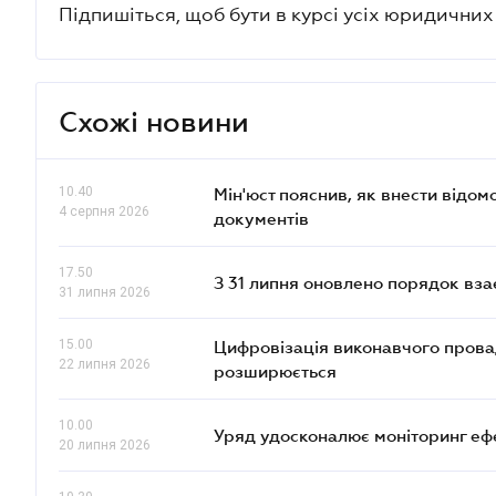
Підпишіться, щоб бути в курсі усіх юридични
Схожі новини
10.40
Мін'юст пояснив, як внести відом
4 серпня 2026
документів
17.50
З 31 липня оновлено порядок вз
31 липня 2026
15.00
Цифровізація виконавчого прова
22 липня 2026
розширюється
10.00
Уряд удосконалює моніторинг еф
20 липня 2026