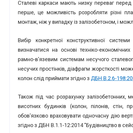
Сталеві каркаси мають низку переваг перед
перше, це можливість розробляти різні пла
монтаж, ніж у випадку із залізобетоном, і мож
Вибір конкретної конструктивної систем
визначатися на основі техніко-економічних
рамно-в'язевим системам несучого сталевог
несучих простінків, діафрагм жорсткості мож
колон слід приймати згідно з
ДБН В.2.6-198:20
Також під час розрахунку залізобетонних, м
висотних будинків (колон, пілонів, стін, п
обов'язково враховувати одночасну дію верт
згідно з ДБН В.1.1-12:2014 "Будівництво в сей