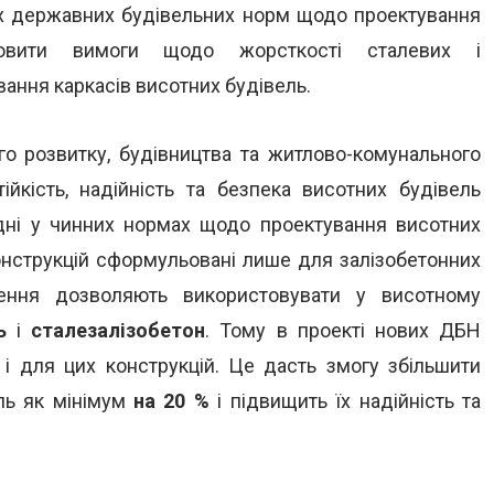
вих державних будівельних норм щодо проектування
новити вимоги щодо жорсткості сталевих і
ання каркасів висотних будівель.
го розвитку, будівництва та житлово-комунального
ійкість, надійність та безпека висотних будівель
одні у чинних нормах щодо проектування висотних
онструкцій сформульовані лише для залізобетонних
ішення дозволяють використовувати у висотному
ь
і
сталезалізобетон
. Тому в проекті нових ДБН
 і для цих конструкцій. Це дасть змогу збільшити
ль як мінімум
на 20 %
і підвищить їх надійність та