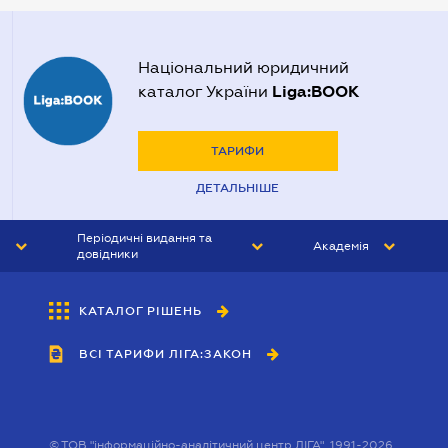
Нотаріуси Харкова
Нотаріуси Херсона
Національний юридичний
Liga:BOOK
каталог України
ТАРИФИ
ДЕТАЛЬНІШЕ
Періодичні видання та
Академія
довідники
ЮРИСТ&ЗАКОН
АКАДЕМІЯ ЛІГА:ЗАКОН
КАТАЛОГ РІШЕНЬ
БУХГАЛТЕР&ЗАКОН
ВСІ ТАРИФИ ЛІГА:ЗАКОН
ВІСНИК МСФЗ
ІНТЕРБУХ
ОСОБИСТИЙ ЕКСПЕРТ
©
ТОВ "інформаційно-аналітичний центр ЛІГА", 1991-2026.