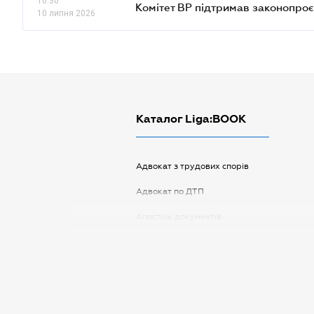
10.30
Комітет ВР підтримав законопроє
10 липня 2026
Каталог Liga:BOOK
Адвокат з трудових спорів
Адвокат по ДТП
Апостіль документів
Арбітражний керуючий
Аудитор
Витяг з ЄДР