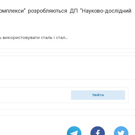
 комплекси" розробляються ДП "Науково-дослідний
У висотному будівництві планують використовувати сталь і сталезалізобетон
увійти