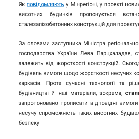
Як
повідомляють
у Мінрегіоні, у проекті но
висотних будинків пропонується вста
сталезалізобетонних конструкцій для проектув
За словами заступника Міністра регіонально
господарства України Лева Парцхаладзе, ст
залежить від жорсткості конструкцій. Сьог
будівель вимоги щодо жорсткості несучих к
каркасів. Проте сучасні технології та р
будівництві й інші матеріали, зокрема,
стал
запропоновано прописати відповідні вимоги
несучу спроможність таких висотних будіве
безпеку.