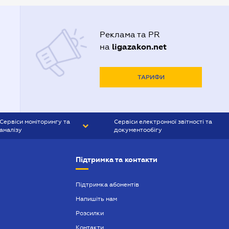
Адвокати Львова
Адвокати Одеси
Реклама та PR
Адвокати Полтави
ligazakon.net
на
Адвокати Харькова
Адвокаты Кривого Рогу
ТАРИФИ
Сервіси моніторингу та
Сервіси електронної звітності та
аналізу
документообігу
CONTR AGENT
Liga:REPORT
Підтримка та контакти
SMS-МАЯК
VERDICTUM
Підтримка абонентів
Напишіть нам
SEMANTRUM
Розсилки
SMS-МАЯК ІПОТЕКА
Контакти