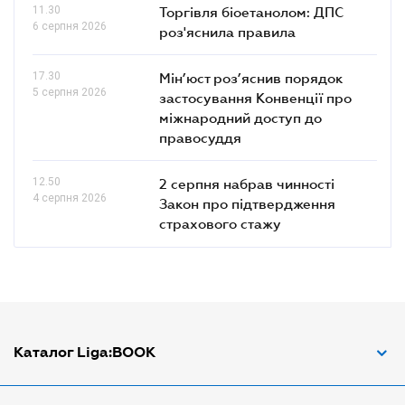
11.30
Торгівля біоетанолом: ДПС
6 серпня 2026
роз'яснила правила
17.30
Мін’юст роз’яснив порядок
5 серпня 2026
застосування Конвенції про
міжнародний доступ до
правосуддя
12.50
2 серпня набрав чинності
4 серпня 2026
Закон про підтвердження
страхового стажу
Каталог Liga:BOOK
Адвокат з трудових спорів