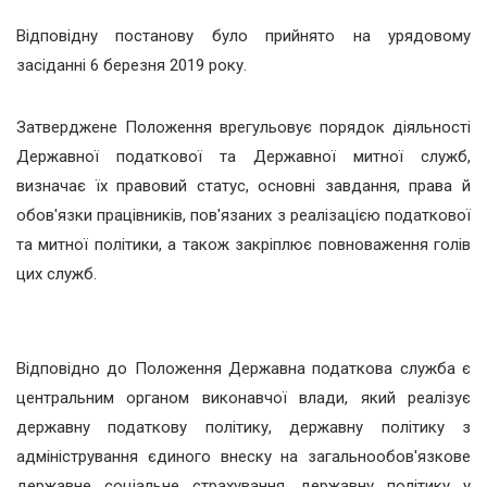
Відповідну постанову було прийнято на урядовому
засіданні 6 березня 2019 року.
Затверджене Положення врегульовує порядок діяльності
Державної податкової та Державної митної служб,
визначає їх правовий статус, основні завдання, права й
обов'язки працівників, пов'язаних з реалізацією податкової
та митної політики, а також закріплює повноваження голів
цих служб.
Відповідно до Положення Державна податкова служба є
центральним органом виконавчої влади, який реалізує
державну податкову політику, державну політику з
адміністрування єдиного внеску на загальнообов'язкове
державне соціальне страхування, державну політику у