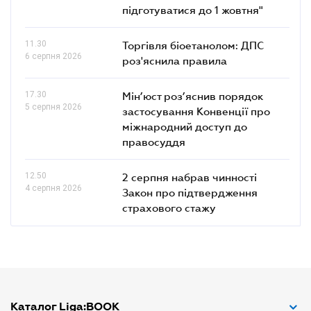
підготуватися до 1 жовтня"
11.30
Торгівля біоетанолом: ДПС
6 серпня 2026
роз'яснила правила
17.30
Мін’юст роз’яснив порядок
5 серпня 2026
застосування Конвенції про
міжнародний доступ до
правосуддя
12.50
2 серпня набрав чинності
4 серпня 2026
Закон про підтвердження
страхового стажу
Каталог Liga:BOOK