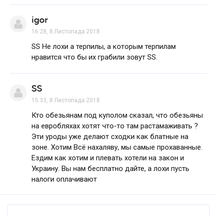
igor
16.28, 8 Листопада 2018
SS Не лохи а терпилы, а которым терпилам
нравится что бы их грабили зовут SS.
SS
15.33, 8 Листопада 2018
Кто обезьянам под куполом сказал, что обезьяны
на евробляхах хотят что-то там растамаживать ?
Эти уроды уже делают сходки как блатные на
зоне. Хотим Всё нахаляву, мы самые прохаванные.
Ездим как хотим и плевать хотели на закон и
Украину. Вы нам бесплатно дайте, а лохи пусть
налоги оплачивают