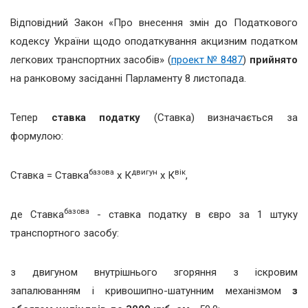
Відповідний Закон «Про внесення змін до Податкового
кодексу України щодо оподаткування акцизним податком
легкових транспортних засобів» (
проект № 8487
)
прийнято
на ранковому засіданні Парламенту 8 листопада.
Тепер
ставка податку
(Ставка) визначається за
формулою:
базова
двигун
вік
Ставка = Ставка
х К
х К
,
базова
де Ставка
- ставка податку в євро за 1 штуку
транспортного засобу:
з двигуном внутрішнього згоряння з іскровим
запалюванням і кривошипно-шатунним механізмом
з