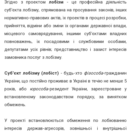
Згідно з проектом
лобізм
- це професійна діяльність
суб'єкта лобізму, спрямована на просування законів, інших
нормативно-правових актів, їх проектів в процесі розробки,
прийняття, відміни або зміни їх органами державної влади,
місцевого самоврядування, іншими суб'єктами владних
повноважень, їх посадовими і службовими особами,
депутатами усіх рівнів; представництво і захист інтересів
замовника послуг з лобізму.
Суб'єкт лобізму (лобіст)
- будь-хто
фізособа
-гражданин
України, що постійно проживає в Україні в течію не менше 5
років, або
юрособа
-резидент України, зареєстроване у
встановленому законодавством порядку, за винятком
обмежень.
У проекті встановлюються обмеження по лобіюванню
інтересів держав-агресорів, зовнішньої і внутрішньої