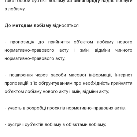
такої особи суб'єкт лобізму
за винагороду
надає послуги
з лобізму.
До
методам лобізму
відносяться:
- пропозиція до прийняття об'єктом лобізму нового
нормативно-правового акту і змін, відміни чинного
нормативно-правового акту;
- поширення через засоби масової інформації, Інтернет
пропозицій з їх обгрунтуванням про необхідність прийняття
об'єктом лобізму нового акту і змін, відміни акту;
- участь в розробці проектів нормативно-правових актів;
- зустрічі суб'єктів лобізму з об'єктами лобізму;