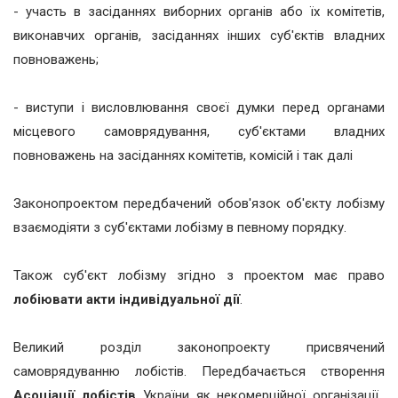
- участь в засіданнях виборних органів або їх комітетів,
виконавчих органів, засіданнях інших суб'єктів владних
повноважень;
- виступи і висловлювання своєї думки перед органами
місцевого самоврядування, суб'єктами владних
повноважень на засіданнях комітетів, комісій і так далі
Законопроектом передбачений обов'язок об'єкту лобізму
взаємодіяти з суб'єктами лобізму в певному порядку.
Також суб'єкт лобізму згідно з проектом має право
лобіювати акти індивідуальної дії
.
Великий розділ законопроекту присвячений
самоврядуванню лобістів. Передбачається створення
Асоціації лобістів
України як некомерційної організації,