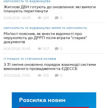
НЕРУХОМІСТЬ ТА БУДІВНИЦТВО
Житлові ДБН готують до оновлення: які вимоги
планують переглянути
6.08.2026, 14:00
295
0
НЕРУХОМІСТЬ ТА БУДІВНИЦТВО
ЗЕМЛЯ ТА НЕРУХОМІСТЬ
Мін'юст пояснив, як внести відомості про
нерухомість до ДРРП після втрати "старих"
документів
4.08.2026, 10:40
607
0
ІТ
РОЗШУК ТА СТЯГНЕННЯ АКТИВІВ
З 31 липня оновлено порядок взаємодії системи
виконавчого провадження та ЄДЕССБ
31.07.2026, 17:50
333
0
Розсилка новин