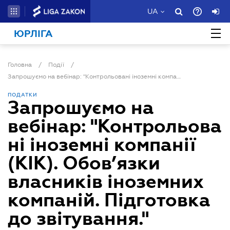
UA
ЮРЛІГА
Головна
/
Події
/
Запрошуємо на вебінар: "Контрольовані іноземні компанії (КІК). Обов’язки власників іноземних компаній. Підготовка до звітування."
ПОДАТКИ
Запрошуємо на
вебінар: "Контрольова
ні іноземні компанії
(КІК). Обов’язки
власників іноземних
компаній. Підготовка
до звітування."