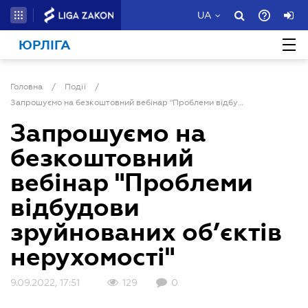
UA
ЮРЛІГА
Головна
/
Події
/
Запрошуємо на безкоштовний вебінар "Проблеми відбудови зруйнованих об’єктів нерухомості"
Запрошуємо на
безкоштовний
вебінар "Проблеми
відбудови
зруйнованих об’єктів
нерухомості"
9.09.2022, 17:51
129
0