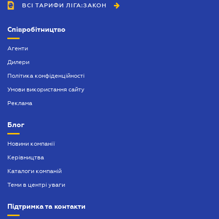
ВСІ ТАРИФИ ЛІГА:ЗАКОН
Засвідчення копій документів
Митний юрист
Співробітництво
Нотаріальне посвідчення договорів
Агенти
Нотаріально завірений переклад
Дилери
Політика конфіденційності
Оформлення афідевіта
Умови використання сайту
Оформлення довіреності
Реклама
Оформлення спадщини
Блог
Попередій договір
Новини компанії
Посвідчення нотаріальних заяв
Керівництва
Послуги адвокатського бюро
Каталоги компаній
Теми в центрі уваги
Підтримка та контакти