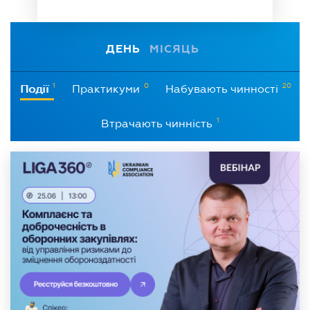
ДЕНЬ
МІСЯЦЬ
1
0
20
Події
Практикуми
Набувають чинності
1
Втрачають чинність