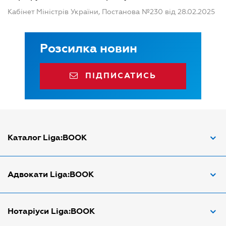
Кабінет Міністрів України, Постанова №230 від 28.02.2025
Розсилка новин
ПІДПИСАТИСЬ
Каталог Liga:BOOK
Адвокат з трудових спорів
Адвокати Liga:BOOK
Адвокат по ДТП
Апостіль документів
Адвокати Вінниці
Нотаріуси Liga:BOOK
Арбітражний керуючий
Адвокати Дніпра