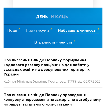
ДЕНЬ
МІСЯЦЬ
0
0
2
Події
Практикуми
Набувають чинності
0
Втрачають чинність
Про внесення змін до Порядку формування
кадрового резерву працівників для роботи у
закладах освіти на деокупованих територіях
України
Кабінет Міністрів України, Постанова №799 від 02.07.2025
Про внесення змін до Порядку проведення
конкурсу з перевезення пасажирів на автобусному
маршруті загального користування