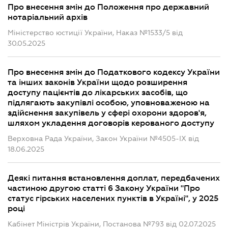
Про внесення змін до Положення про державний
нотаріальний архів
Міністерство юстиції України, Наказ №1533/5 від
30.05.2025
Про внесення змін до Податкового кодексу України
та інших законів України щодо розширення
доступу пацієнтів до лікарських засобів, що
підлягають закупівлі особою, уповноваженою на
здійснення закупівель у сфері охорони здоров'я,
шляхом укладення договорів керованого доступу
Верховна Рада України, Закон України №4505-IX від
18.06.2025
Деякі питання встановлення доплат, передбачених
частиною другою статті 6 Закону України "Про
статус гірських населених пунктів в Україні", у 2025
році
Кабінет Міністрів України, Постанова №793 від 02.07.2025