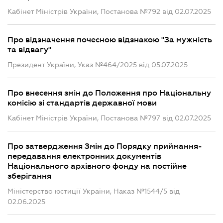
Кабінет Міністрів України, Постанова №792 від 02.07.2025
Про відзначення почесною відзнакою "За мужність
та відвагу"
Президент України, Указ №464/2025 від 05.07.2025
Про внесення змін до Положення про Національну
комісію зі стандартів державної мови
Кабінет Міністрів України, Постанова №797 від 02.07.2025
Про затвердження Змін до Порядку приймання-
передавання електронних документів
Національного архівного фонду на постійне
зберігання
Міністерство юстиції України, Наказ №1544/5 від
02.06.2025