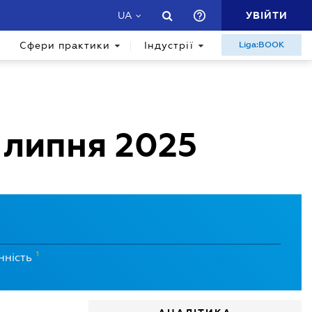
УВІЙТИ
UA
Сфери практики
Індустрії
Liga:BOOK
 липня 2025
1
нність