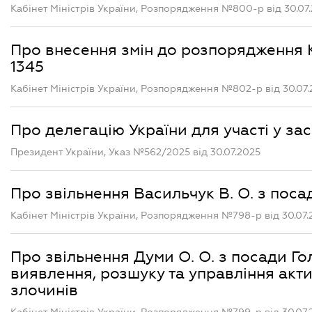
Кабінет Міністрів України, Розпорядження №800-р від 30.07
Про внесення змін до розпорядження Ка
1345
Кабінет Міністрів України, Розпорядження №802-р від 30.07
Про делегацію України для участі у за
Президент України, Указ №562/2025 від 30.07.2025
Про звільнення Васильчук В. О. з поса
Кабінет Міністрів України, Розпорядження №798-р від 30.07.
Про звільнення Думи О. О. з посади Го
виявлення, розшуку та управління акт
злочинів