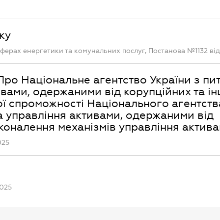
ку
ферах енергетики та комунальних послуг, Постанова №1132 від 
Про Національне агентство України з пи
ивами, одержаними від корупційних та і
ої спроможності Національного агентств
та управління активами, одержаними від
сконалення механізмів управління актив
025
2025