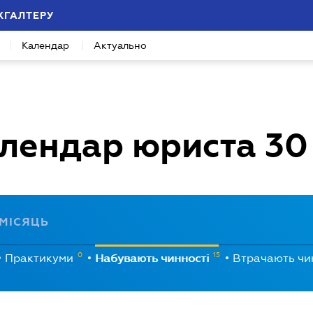
ХГАЛТЕРУ
Календар
Актуально
лендар юриста
30
МІСЯЦЬ
0
15
Практикуми
Набувають чинності
Втрачають чи