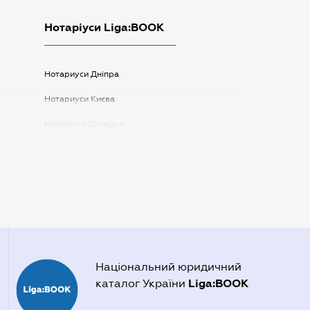
Нотаріуси Liga:BOOK
Нотариуси Дніпра
Нотариуси Києва
Нотаріуси Донецка
Нотаріуси Запоріжжя
Нотаріуси Одеси
Нотаріуси Полтави
Нотаріуси Харкова
Нотаріуси Херсона
Національний юридичний
Liga:BOOK
каталог України