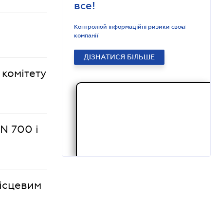
все!
Контролюй інформаційні ризики своєї
компанії
ДІЗНАТИСЯ БІЛЬШЕ
 комітету
 N 700 і
місцевим