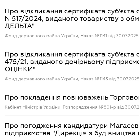
Про відкликання сертифіката суб'єкта 
N 517/2024, виданого товариству з о
ДЕЛЬТА"
Фонд державного майна України, Наказ №1141 від 30.07.2025
Про відкликання сертифіката суб'єкта о
475/21, виданого дочірньому підпр
ОЦІНКИ"
Фонд державного майна України, Наказ №1143 від 30.07.202
Про покладення повноважень Торговог
Кабінет Міністрів України, Розпорядження №801-р від 30.07.
Про погодження кандидатури Магасеви
підприємства "Дирекція з будівництва