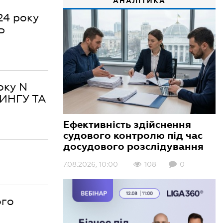
АНАЛІТИКА
24 року
Ь
оку N
ТИНГУ ТА
Ефективність здійснення
судового контролю під час
досудового розслідування
7.08.2026, 10:00
108
0
ого