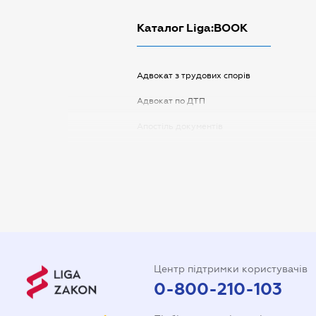
Каталог Liga:BOOK
Адвокат з трудових спорів
Адвокат по ДТП
Апостіль документів
Арбітражний керуючий
Аудитор
Витяг з ЄДР
Державна реєстрація
Довідка про сімейний стан
Центр підтримки користувачів
Довіреність на автомобіль
0-800-210-103
Довіреність на представлення