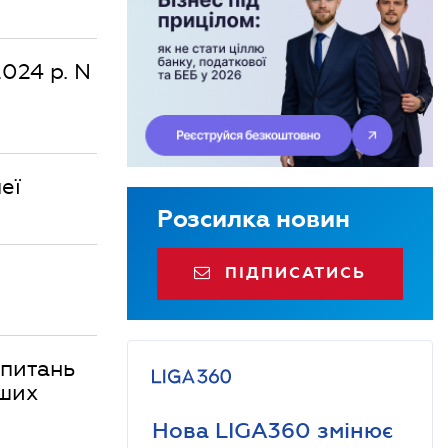
024 р. N
еї
Розсилка новин
ПІДПИСАТИСЬ
 питань
нших
Нова LIGA360 змінює