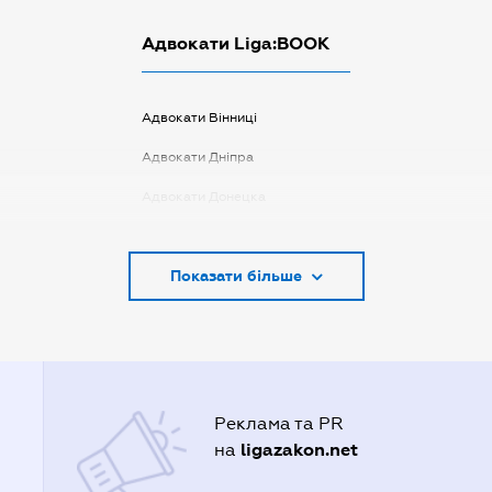
Адвокати Liga:BOOK
Адвокати Вінниці
Адвокати Дніпра
Адвокати Донецка
Адвокати Запоріжжя
Показати більше
Адвокати Києва
Адвокати Луцька
Адвокати Львова
Адвокати Одеси
Реклама та PR
Адвокати Полтави
ligazakon.net
на
Адвокати Харькова