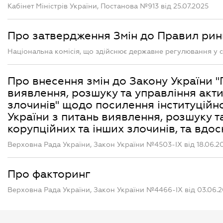
Кабінет Міністрів України, Постанова №913 від 25.07.2025
Про затвердження Змін до Правил рин
Національна комісія, що здійснює державне регулювання у с
Про внесення змін до Закону України "
виявлення, розшуку та управління акт
злочинів" щодо посилення інституційн
України з питань виявлення, розшуку 
корупційних та інших злочинів, та вдо
Верховна Рада України, Закон України №4503-IX від 18.06.2
Про факторинг
Верховна Рада України, Закон України №4466-IX від 03.06.