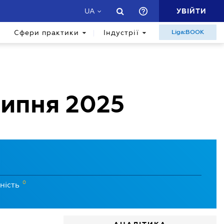
УВІЙТИ
UA
Сфери практики
Індустрії
Liga:BOOK
липня 2025
0
ність