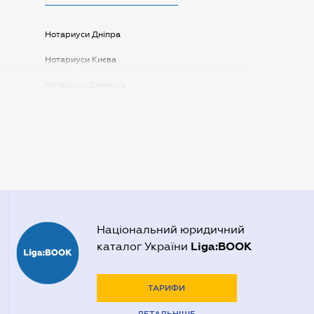
Нотариуси Дніпра
Нотариуси Києва
Нотаріуси Донецка
Нотаріуси Запоріжжя
Нотаріуси Одеси
Нотаріуси Полтави
Нотаріуси Харкова
Нотаріуси Херсона
Національний юридичний
Liga:BOOK
каталог України
ТАРИФИ