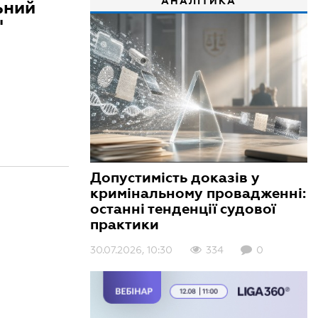
АНАЛІТИКА
ьний
"
Допустимість доказів у
кримінальному провадженні:
останні тенденції судової
практики
30.07.2026, 10:30
334
0