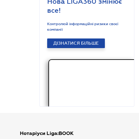
Нова LIGA360 змінює
все!
Контролюй інформаційні ризики своєї
компанії
ДІЗНАТИСЯ БІЛЬШЕ
Нотаріуси Liga:BOOK