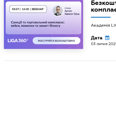
Безкошт
комплає
Академія L
Дата
03 липня 202