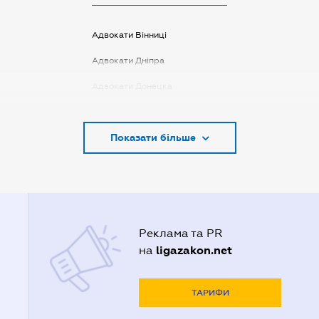
Адвокати Вінниці
Адвокати Дніпра
Адвокати Донецка
Адвокати Запоріжжя
Показати більше
Адвокати Києва
Адвокати Луцька
Адвокати Львова
Адвокати Одеси
Реклама та PR
Адвокати Полтави
ligazakon.net
на
Адвокати Харькова
Адвокаты Кривого Рогу
ТАРИФИ