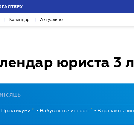
ХГАЛТЕРУ
Календар
Актуально
лендар юриста
3 
МІСЯЦЬ
0
7
Практикуми
Набувають чинності
Втрачають чин