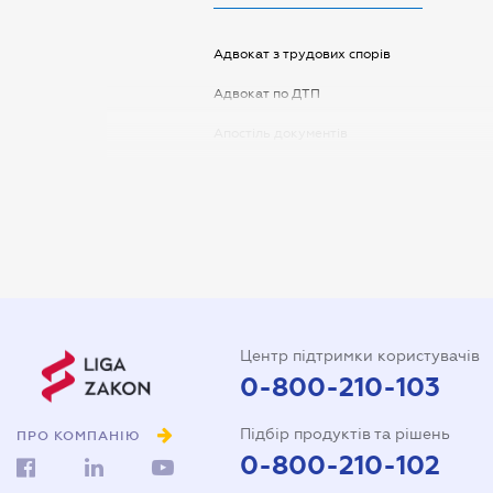
Адвокат з трудових спорів
Адвокат по ДТП
Апостіль документів
Арбітражний керуючий
Аудитор
Витяг з ЄДР
Державна реєстрація
Довідка про сімейний стан
Центр підтримки користувачів
Довіреність на автомобіль
0-800-210-103
Довіреність на представлення
Підбір продуктів та рішень
інтересів в суді
ПРО КОМПАНІЮ
0-800-210-102
Довіреність на реєстрацію