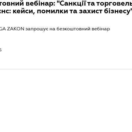
овний вебінар: "Санкції та торговел
нс: кейси, помилки та захист бізнесу
IGA ZAKON запрошує на безкоштовний вебінар
5