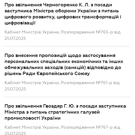
Про звільнення Черногоренко К. Л. з посади
заступника Міністра оборони України з питань
цифрового розвитку, цифрових трансформацій і
цифровізації
Кабінет Міністрів України, Розпорядження №765-р від
25.07.2025
Про внесення пропозицій щодо застосування
персональних спеціальних економічних та інших
обмежувальних заходів (санкцій) відповідно до
рішень Ради Європейського Союзу
Кабінет Міністрів України, Розпорядження №761-р від
25.07.2025
Про звільнення Гвоздяр Г. Ю. з посади заступника
Міністра з питань стратегічних галузей
промисловості України
Кабінет Міністрів України, Розпорядження №767-р від
25.07.2025