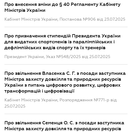
Про внесення зміни до § 40 Регламенту Кабінету
Міністрів України
Кабінет Міністрів України, Постанова №906 від 23.07.2025
Про призначення стипендій Президента України
для видатних спортсменів із паралімпійських і
дефлімпійських видів спорту та їх тренерів
Президент України, Указ №548/2025 від 25.07.2025
Про звільнення Власенка С. Г. з посади заступника
Міністра захисту довкілля та природних ресурсів
України з питань цифрового розвитку, цифрових
трансформацій і цифровізації
Кабінет Міністрів України, Розпорядження №771-р від
25.07.2025
Про звільнення Семенця О. С. з посади заступника
Міністра захисту довкілля та природних ресурсів