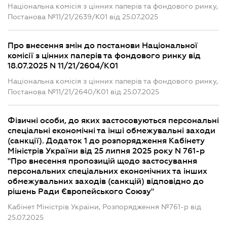
Національна комісія з цінних паперів та фондового ринку,
Постанова №11/21/2639/К01 від 25.07.2025
Про внесення змін до постанови Національної
комісії з цінних паперів та фондового ринку від
18.07.2025 N 11/21/2604/К01
Національна комісія з цінних паперів та фондового ринку,
Постанова №11/21/2640/К01 від 25.07.2025
Фізичні особи, до яких застосовуються персональні
спеціальні економічні та інші обмежувальні заходи
(санкції). Додаток 1 до розпорядження Кабінету
Міністрів України від 25 липня 2025 року N 761-р
"Про внесення пропозицій щодо застосування
персональних спеціальних економічних та інших
обмежувальних заходів (санкцій) відповідно до
рішень Ради Європейського Союзу"
Кабінет Міністрів України, Розпорядження №761-р від
25.07.2025