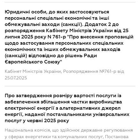
Юридичні особи, до яких застосовуються
персональні спеціальні економічні та інші
обмежувальні заходи (санкції). Додаток 2 до
розпорядження Кабінету Міністрів України від 25
липня 2025 року N 761-р "Про внесення пропозицій
щодо застосування персональних спеціальних
економічних та інших обмежувальних заходів
(санкцій) відповідно до рішень Ради
Європейського Союзу"
Кабінет Міністрів України, Розпорядження №761-р від
25.07.2025
Про затвердження розміру вартості послуги із
забезпечення збільшення частки виробництва
електричної енергії з альтернативних джерел
енергії, наданої постачальниками універсальних
послуг у червні 2025 року
Національна комісія, що здійснює державне регулювання
у сферах енергетики та комунальних послуг, Постанова