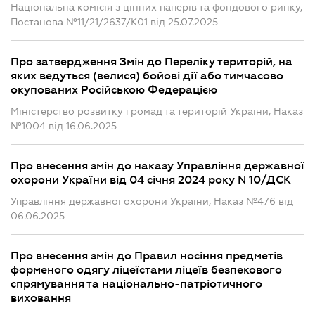
Національна комісія з цінних паперів та фондового ринку,
Постанова №11/21/2637/К01 від 25.07.2025
Про затвердження Змін до Переліку територій, на
яких ведуться (велися) бойові дії або тимчасово
окупованих Російською Федерацією
Міністерство розвитку громад та територій України, Наказ
№1004 від 16.06.2025
Про внесення змін до наказу Управління державної
охорони України від 04 січня 2024 року N 10/ДСК
Управління державної охорони України, Наказ №476 від
06.06.2025
Про внесення змін до Правил носіння предметів
форменого одягу ліцеїстами ліцеїв безпекового
спрямування та національно-патріотичного
виховання