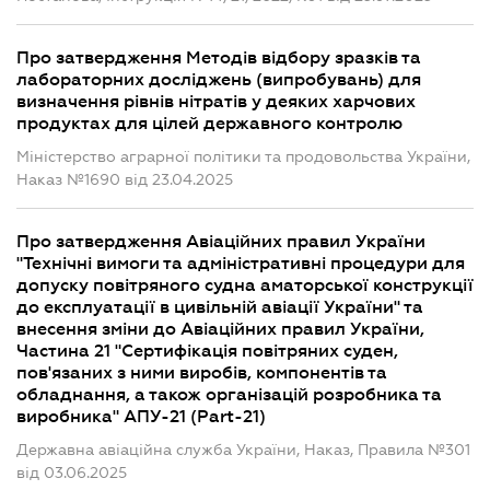
Про затвердження Методів відбору зразків та
лабораторних досліджень (випробувань) для
визначення рівнів нітратів у деяких харчових
продуктах для цілей державного контролю
Міністерство аграрної політики та продовольства України,
Наказ №1690 від 23.04.2025
Про затвердження Авіаційних правил України
"Технічні вимоги та адміністративні процедури для
допуску повітряного судна аматорської конструкції
до експлуатації в цивільній авіації України" та
внесення зміни до Авіаційних правил України,
Частина 21 "Сертифікація повітряних суден,
пов'язаних з ними виробів, компонентів та
обладнання, а також організацій розробника та
виробника" АПУ-21 (Part-21)
Державна авіаційна служба України, Наказ, Правила №301
від 03.06.2025