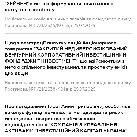
"ХЕЙВЕН" з метою формування початкового
статутного капіталу
Національна комісія з цінних паперів та фондового ринку,
Постанова №11/21/2635/К01 від 25.07.2025
Щодо реєстрації випуску акцій Акціонерного
товариства "ЗАКРИТИЙ НЕДИВЕРСИФІКОВАНИЙ
ВЕНЧУРНИЙ КОРПОРАТИВНИЙ ІНВЕСТИЦІЙНИЙ
ФОНД "ДЖИ ТІ ІНВЕСТМЕНТ", що здійснюється з
метою спільного інвестування, та проспекту емісії
цих акцій
Національна комісія з цінних паперів та фондового ринку,
Постанова №11/21/2638/К01 від 25.07.2025
Про погодження Тихої Анни Григорівни, особи, яка
виконує функції комплаєнс-менеджера та ризик-
менеджера Товариства з обмеженою
відповідальністю "КОМПАНІЯ З УПРАВЛІННЯ
АКТИВАМИ "ІНВЕСТИЦІЙНИЙ КАПІТАЛ УКРАЇНА"