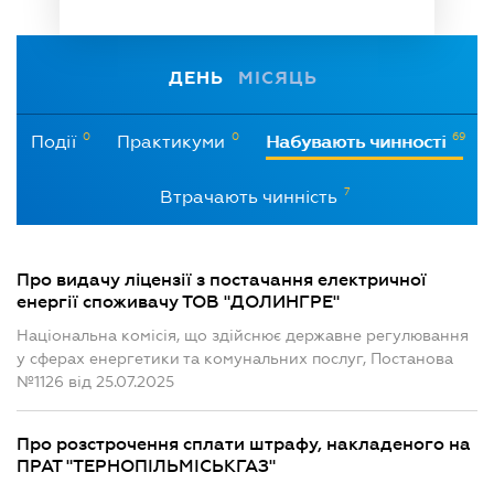
ДЕНЬ
МІСЯЦЬ
0
0
69
Події
Практикуми
Набувають чинності
7
Втрачають чинність
Про видачу ліцензії з постачання електричної
енергії споживачу ТОВ "ДОЛИНГРЕ"
Національна комісія, що здійснює державне регулювання
у сферах енергетики та комунальних послуг, Постанова
№1126 від 25.07.2025
Про розстрочення сплати штрафу, накладеного на
ПРАТ "ТЕРНОПІЛЬМІСЬКГАЗ"