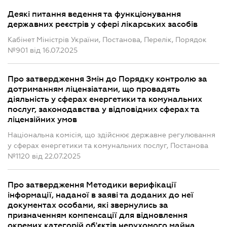
Деякі питання ведення та функціонування
державних реєстрів у сфері лікарських засобів
Кабінет Міністрів України, Постанова, Перелік, Порядок
№901 від 16.07.2025
Про затвердження Змін до Порядку контролю за
дотриманням ліцензіатами, що провадять
діяльність у сферах енергетики та комунальних
послуг, законодавства у відповідних сферах та
ліцензійних умов
Національна комісія, що здійснює державне регулювання
у сферах енергетики та комунальних послуг, Постанова
№1120 від 22.07.2025
Про затвердження Методики верифікації
інформації, наданої в заяві та доданих до неї
документах особами, які звернулись за
призначенням компенсації для відновлення
окремих категорій об'єктів нерухомого майна,