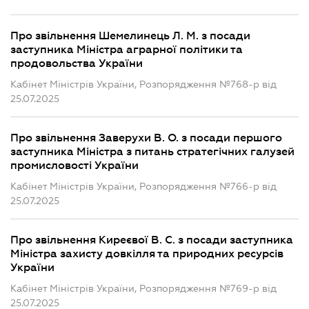
Про звільнення Шемелинець Л. М. з посади
заступника Міністра аграрної політики та
продовольства України
Кабінет Міністрів України, Розпорядження №768-р від
25.07.2025
Про звільнення Заверухи В. О. з посади першого
заступника Міністра з питань стратегічних галузей
промисловості України
Кабінет Міністрів України, Розпорядження №766-р від
25.07.2025
Про звільнення Киреєвої В. С. з посади заступника
Міністра захисту довкілля та природних ресурсів
України
Кабінет Міністрів України, Розпорядження №769-р від
25.07.2025