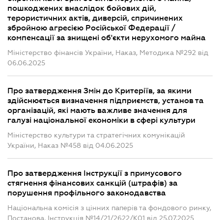
пошкоджених внаслідок бойових дій,
терористичних актів, диверсій, спричинених
збройною агресією Російської Федерації /
компенсації за знищені об'єкти нерухомого майна
Міністерство фінансів України, Наказ, Методика №292 від
06.06.2025
Про затвердження Змін до Критеріїв, за якими
здійснюється визначення підприємств, установ та
організацій, які мають важливе значення для
галузі національної економіки в сфері культури
Міністерство культури та стратегічних комунікацій
України, Наказ №458 від 04.06.2025
Про затвердження Інструкції з примусового
стягнення фінансових санкцій (штрафів) за
порушення профільного законодавства
Національна комісія з цінних паперів та фондового ринку,
Постанова, Інструкція №14/21/2622/К01 від 25.07.2025