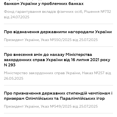
банком України у проблемних банках
Фонд гарантування вкладів фізичних осіб, Рішення №732
від 24.07.2025
Про відзначення державними нагородами України
Президент України, Указ №550/2025 від 25.07.2025
Про внесення змін до наказу Міністерства
закордонних справ України від 16 липня 2021 року
N 293
Міністерство закордонних справ України, Наказ №257 від
26.05.2025
Про призначення державних стипендій чемпіонам і
призерам Олімпійських та Паралімпійських ігор
Президент України, Указ №549/2025 від 25.07.2025