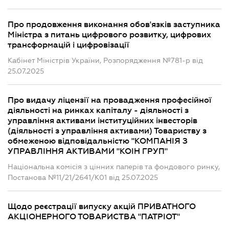
Про продовження виконання обов'язків заступника
Міністра з питань цифрового розвитку, цифрових
трансформацій і цифровізації
Кабінет Міністрів України, Розпорядження №781-р від
25.07.2025
Про видачу ліцензії на провадження професійної
діяльності на ринках капіталу - діяльності з
управління активами інституційних інвесторів
(діяльності з управління активами) Товариству з
обмеженою відповідальністю "КОМПАНІЯ З
УПРАВЛІННЯ АКТИВАМИ "КОІН ГРУП"
Національна комісія з цінних паперів та фондового ринку,
Постанова №11/21/2641/К01 від 25.07.2025
Щодо реєстрації випуску акцій ПРИВАТНОГО
АКЦІОНЕРНОГО ТОВАРИСТВА "ПАТРІОТ"