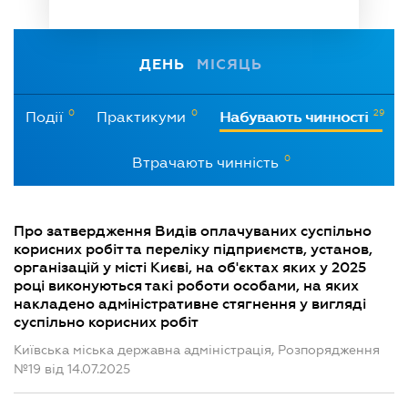
ДЕНЬ
МІСЯЦЬ
0
0
29
Події
Практикуми
Набувають чинності
0
Втрачають чинність
Про затвердження Видів оплачуваних суспільно
корисних робіт та переліку підприємств, установ,
організацій у місті Києві, на об'єктах яких у 2025
році виконуються такі роботи особами, на яких
накладено адміністративне стягнення у вигляді
суспільно корисних робіт
Київська міська державна адміністрація, Розпорядження
№19 від 14.07.2025