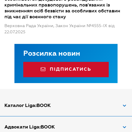
кримінальних правопорушень, пов'язаних із
зникненням осіб безвісти за особливих обставин
під час дії воєнного стану
Верховна Рада України, Закон України №4555-IX від
22.07.2025
Розсилка новин
ПІДПИСАТИСЬ
Каталог Liga:BOOK
Адвокат з трудових спорів
Адвокати Liga:BOOK
Адвокат по ДТП