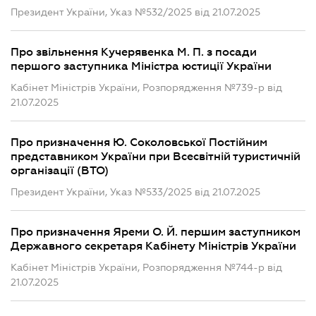
Президент України, Указ №532/2025 від 21.07.2025
Про звільнення Кучерявенка М. П. з посади
першого заступника Міністра юстиції України
Кабінет Міністрів України, Розпорядження №739-р від
21.07.2025
Про призначення Ю. Соколовської Постійним
представником України при Всесвітній туристичній
організації (ВТО)
Президент України, Указ №533/2025 від 21.07.2025
Про призначення Яреми О. Й. першим заступником
Державного секретаря Кабінету Міністрів України
Кабінет Міністрів України, Розпорядження №744-р від
21.07.2025