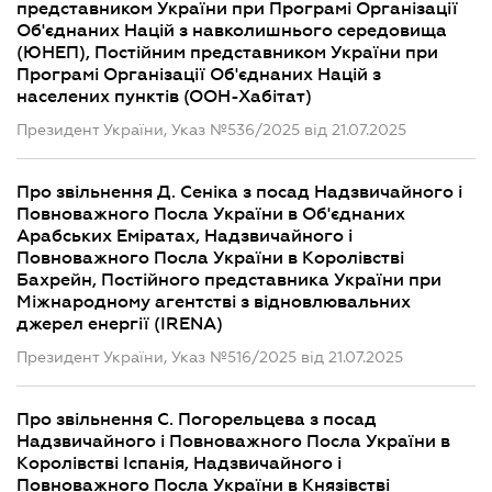
представником України при Програмі Організації
Об'єднаних Націй з навколишнього середовища
(ЮНЕП), Постійним представником України при
Програмі Організації Об'єднаних Націй з
населених пунктів (ООН-Хабітат)
Президент України, Указ №536/2025 від 21.07.2025
Про звільнення Д. Сеніка з посад Надзвичайного і
Повноважного Посла України в Об'єднаних
Арабських Еміратах, Надзвичайного і
Повноважного Посла України в Королівстві
Бахрейн, Постійного представника України при
Міжнародному агентстві з відновлювальних
джерел енергії (IRENA)
Президент України, Указ №516/2025 від 21.07.2025
Про звільнення С. Погорельцева з посад
Надзвичайного і Повноважного Посла України в
Королівстві Іспанія, Надзвичайного і
Повноважного Посла України в Князівстві