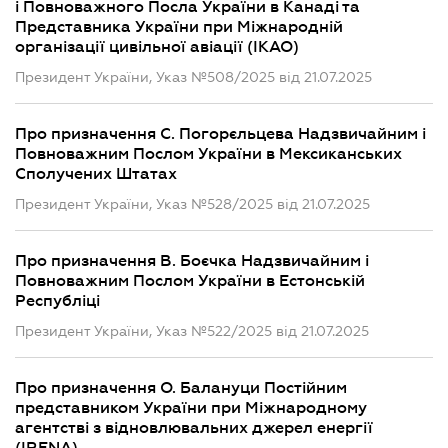
і Повноважного Посла України в Канаді та
Представника України при Міжнародній
організації цивільної авіації (IKAO)
Президент України, Указ №508/2025 від 21.07.2025
Про призначення С. Погорєльцева Надзвичайним і
Повноважним Послом України в Мексиканських
Сполучених Штатах
Президент України, Указ №528/2025 від 21.07.2025
Про призначення В. Боєчка Надзвичайним і
Повноважним Послом України в Естонській
Республіці
Президент України, Указ №522/2025 від 21.07.2025
Про призначення О. Балануци Постійним
представником України при Міжнародному
агентстві з відновлювальних джерел енергії