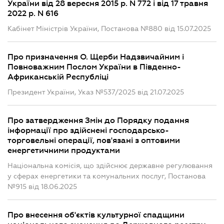
України від 28 вересня 2015 р. N 772 і від 17 травня
2022 р. N 616
Кабінет Міністрів України, Постанова №880 від 15.07.2025
Про призначення О. Щерби Надзвичайним і
Повноважним Послом України в Південно-
Африканській Республіці
Президент України, Указ №537/2025 від 21.07.2025
Про затвердження Змін до Порядку подання
інформації про здійснені господарсько-
торговельні операції, пов'язані з оптовими
енергетичними продуктами
Національна комісія, що здійснює державне регулювання
у сферах енергетики та комунальних послуг, Постанова
№915 від 18.06.2025
Про внесення об'єктів культурної спадщини