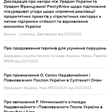
Декларація про наміри між Урядом України та
Урядом Французької Республіки щодо підписання
міжурядової угоди щодо сприяння реалізації
пріоритетних проєктів у стратегічних секторах з
метою підтримки стійкості та відновлення
економіки України
Країни - учасниці, Декларація від 21.07.2025
Про продовження термінів для усунення порушень
Державна служба геології та надр України, Наказ, Перелік
№258 від 21.07.2025
Про призначення О. Селих Надзвичайним і
Повноважним Послом України в Султанаті Оман
Президент України, Указ №531/2025 від 21.07.2025
Про звільнення Р. Німчинського з посади
Надзвичайного і Повноважного Посла України в