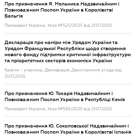
Про призначення Я. Мельника Надзвичайним і
Повноважним Послом України в Королівстві
Бельгія
Президент України, Указ №525/2025 від 21.07.2025
Декларація про наміри між Урядом України та
Урядом Французької Республіки щодо створення
нового фонду підтримки критичної інфраструктури
та пріоритетних секторів економіки України
Країни - учасниці, Декларація, Двостороння угода від
21.07.2025
Про призначення Ю. Токаря Надзвичайним і
Повноважним Послом України в Республіці Кенія
Президент України, Указ №535/2025 від 21.07.2025
Про призначення Ю. Соколовської Надзвичайним і
Повноважним Послом України в Королівстві Іспанія