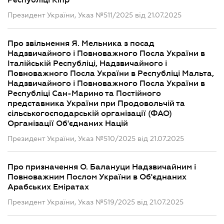
Республіці Кіпр
Президент України, Указ №511/2025 від 21.07.2025
Про звільнення Я. Мельника з посад
Надзвичайного і Повноважного Посла України в
Італійській Республіці, Надзвичайного і
Повноважного Посла України в Республіці Мальта,
Надзвичайного і Повноважного Посла України в
Республіці Сан-Марино та Постійного
представника України при Продовольчій та
сільськогосподарській організації (ФАО)
Організації Об'єднаних Націй
Президент України, Указ №510/2025 від 21.07.2025
Про призначення О. Балануци Надзвичайним і
Повноважним Послом України в Об'єднаних
Арабських Еміратах
Президент України, Указ №519/2025 від 21.07.2025