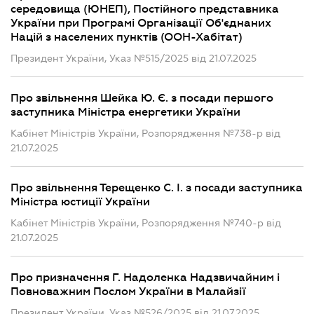
середовища (ЮНЕП), Постійного представника
України при Програмі Організації Об'єднаних
Націй з населених пунктів (ООН-Хабітат)
Президент України, Указ №515/2025 від 21.07.2025
Про звільнення Шейка Ю. Є. з посади першого
заступника Міністра енергетики України
Кабінет Міністрів України, Розпорядження №738-р від
21.07.2025
Про звільнення Терещенко С. І. з посади заступника
Міністра юстиції України
Кабінет Міністрів України, Розпорядження №740-р від
21.07.2025
Про призначення Г. Надоленка Надзвичайним і
Повноважним Послом України в Малайзії
Президент України, Указ №526/2025 від 21.07.2025