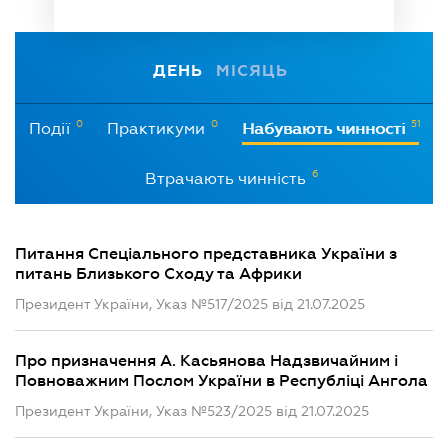
ДЕНЬ
МІСЯЦЬ
0
0
51
Події
Практикуми
Набувають чинності
6
Втрачають чинність
Питання Спеціального представника України з
питань Близького Сходу та Африки
Президент України, Указ №517/2025 від 21.07.2025
Про призначення А. Касьянова Надзвичайним і
Повноважним Послом України в Республіці Ангола
Президент України, Указ №523/2025 від 21.07.2025