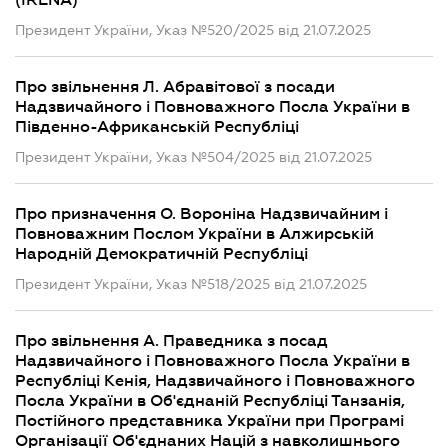
(IRENA)
Президент України, Указ №520/2025 від 21.07.2025
Про звільнення Л. Абравітової з посади
Надзвичайного і Повноважного Посла України в
Південно-Африканській Республіці
Президент України, Указ №504/2025 від 21.07.2025
Про призначення О. Вороніна Надзвичайним і
Повноважним Послом України в Алжирській
Народній Демократичній Республіці
Президент України, Указ №518/2025 від 21.07.2025
Про звільнення А. Праведника з посад
Надзвичайного і Повноважного Посла України в
Республіці Кенія, Надзвичайного і Повноважного
Посла України в Об'єднаній Республіці Танзанія,
Постійного представника України при Програмі
Організації Об'єднаних Націй з навколишнього