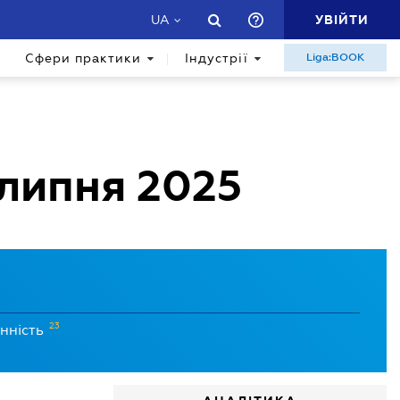
УВІЙТИ
UA
Сфери практики
Індустрії
Liga:BOOK
 липня 2025
23
нність