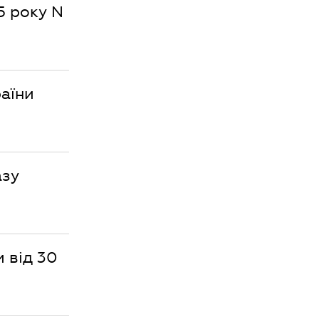
5 року N
раїни
азу
 від 30