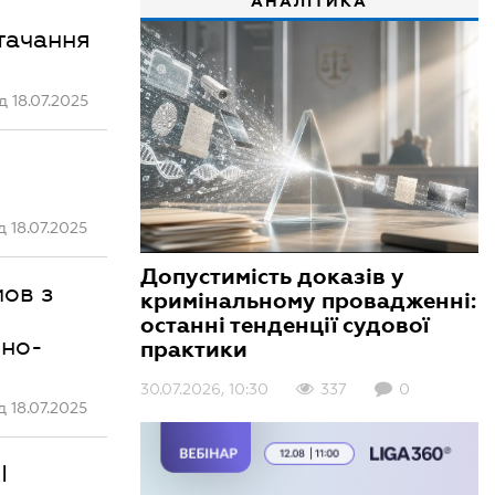
АНАЛІТИКА
тачання
 18.07.2025
 18.07.2025
Допустимість доказів у
мов з
кримінальному провадженні:
останні тенденції судової
вно-
практики
30.07.2026, 10:30
337
0
 18.07.2025
І