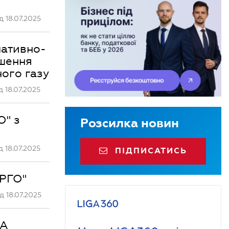
 18.07.2025
мативно-
ушення
ного газу
 18.07.2025
О" з
Розсилка новин
 18.07.2025
ПІДПИСАТИСЬ
ЕРГО"
 18.07.2025
КА