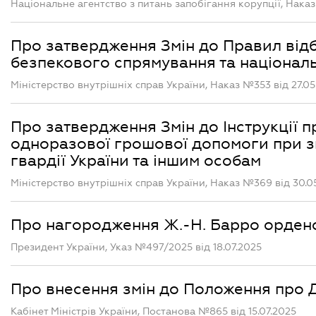
Національне агентство з питань запобігання корупції, Наказ
Про затвердження Змін до Правил відб
безпекового спрямування та націонал
Міністерство внутрішніх справ України, Наказ №353 від 27.05
Про затвердження Змін до Інструкції 
одноразової грошової допомоги при з
гвардії України та іншим особам
Міністерство внутрішніх справ України, Наказ №369 від 30.0
Про нагородження Ж.-Н. Барро орден
Президент України, Указ №497/2025 від 18.07.2025
Про внесення змін до Положення про Д
Кабінет Міністрів України, Постанова №865 від 15.07.2025