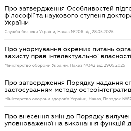
Про затвердження Особливостей підго
філософії та наукового ступеня доктор
України
Служба безпеки України, Наказ №206 від 28.05.2025
Про унормування окремих питань органі
захисту прав інтелектуальної власност
Міністерство оборони України, Наказ №342 від 29.05.2025
Про затвердження Порядку надання сп
застосуванням методу остеоінтеграти
Міністерство охорони здоров'я України, Наказ, Порядок №87
Про внесення змін до Порядку вилучен
уповноваженої на виконання функцій 