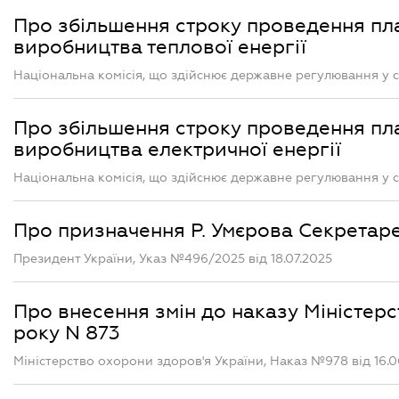
Про збільшення строку проведення п
виробництва теплової енергії
Національна комісія, що здійснює державне регулювання у с
Про збільшення строку проведення п
виробництва електричної енергії
Національна комісія, що здійснює державне регулювання у с
Про призначення Р. Умєрова Секретаре
Президент України, Указ №496/2025 від 18.07.2025
Про внесення змін до наказу Міністерс
року N 873
Міністерство охорони здоров'я України, Наказ №978 від 16.0