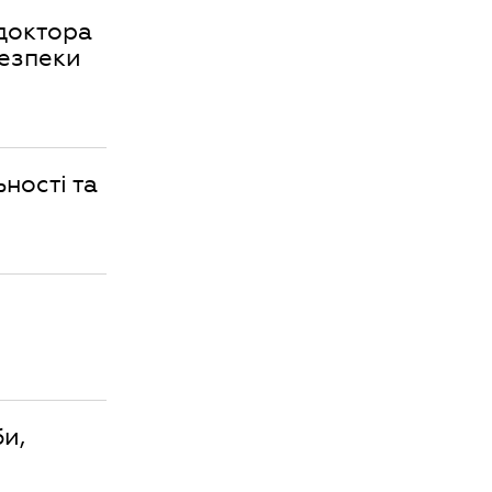
доктора
безпеки
ності та
и,