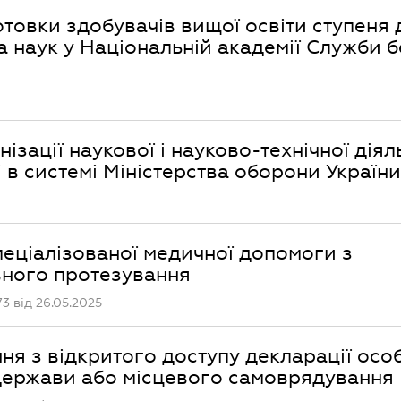
товки здобувачів вищої освіти ступеня 
а наук у Національній академії Служби 
зації наукової і науково-технічної діяль
і в системі Міністерства оборони України
еціалізованої медичної допомоги з
вного протезування
3 від 26.05.2025
ня з відкритого доступу декларації особ
держави або місцевого самоврядування