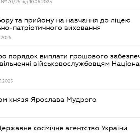
 №170/25 від 10.06.2025
ору та прийому на навчання до ліцею
ьно-патріотичного виховання
.2025
про порядок виплати грошового забезпе
вільненні військовослужбовцям Націона
5.2025
ом князя Ярослава Мудрого
ержавне космічне агентство України