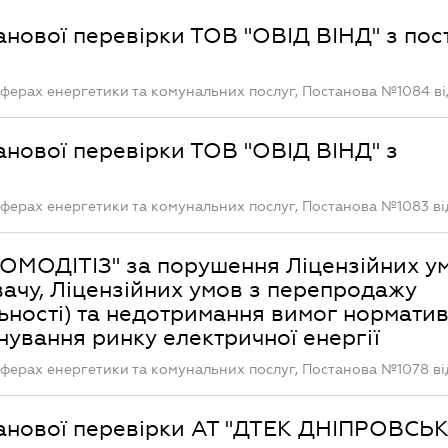
анової перевірки ТОВ "ОВІД ВІНД" з пос
ферах енергетики та комунальних послуг, Постанова №1084 від
анової перевірки ТОВ "ОВІД ВІНД" з
ферах енергетики та комунальних послуг, Постанова №1083 від
КОМОДІТІЗ" за порушення Ліцензійних у
вачу, Ліцензійних умов з перепродажу
льності) та недотримання вимог нормати
нування ринку електричної енергії
ферах енергетики та комунальних послуг, Постанова №1078 від
анової перевірки АТ "ДТЕК ДНІПРОВСЬК