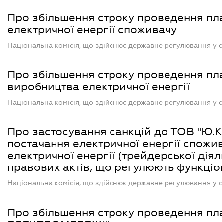
Про збільшення строку проведення пл
електричної енергії споживачу
Національна комісія, що здійснює державне регулювання у с
Про збільшення строку проведення пл
виробництва електричної енергії
Національна комісія, що здійснює державне регулювання у с
Про застосування санкцій до ТОВ "Ю.
постачання електричної енергії спожи
електричної енергії (трейдерської дія
правових актів, що регулюють функціо
Національна комісія, що здійснює державне регулювання у с
Про збільшення строку проведення пл