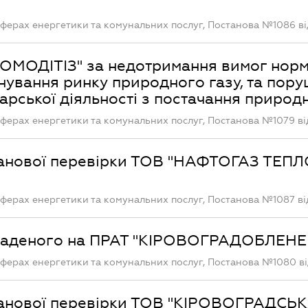
ферах енергетики та комунальних послуг, Постанова №1086 від
КОМОДІТІЗ" за недотримання вимог нор
нування ринку природного газу, та пор
рської діяльності з постачання природ
ферах енергетики та комунальних послуг, Постанова №1079 від
ланової перевірки ТОВ "НАФТОГАЗ ТЕПЛ
ферах енергетики та комунальних послуг, Постанова №1087 від
акладеного на ПРАТ "КІРОВОГРАДОБЛЕН
ферах енергетики та комунальних послуг, Постанова №1080 від
ланової перевірки ТОВ "КІРОВОГРАДСЬ