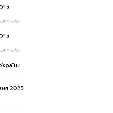
О" з
 18.07.2025
О" з
 18.07.2025
України
авня 2025