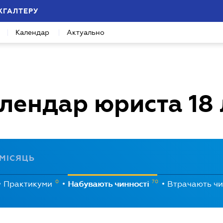
ХГАЛТЕРУ
Календар
Актуально
лендар юриста
18
МІСЯЦЬ
0
70
Практикуми
Набувають чинності
Втрачають чи