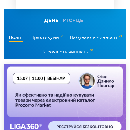
ДЕНЬ
МІСЯЦЬ
1
0
74
Події
Практикуми
Набувають чинності
18
Втрачають чинність