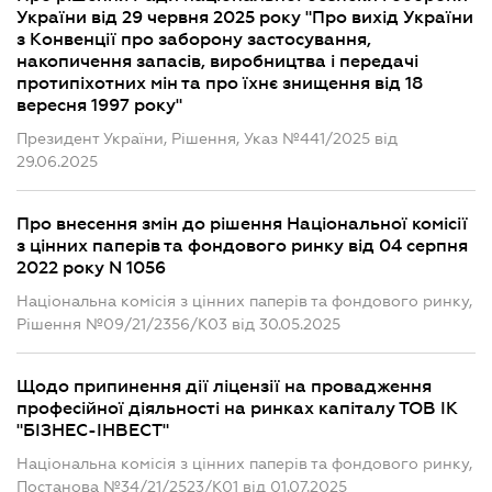
України від 29 червня 2025 року "Про вихід України
з Конвенції про заборону застосування,
накопичення запасів, виробництва і передачі
протипіхотних мін та про їхнє знищення від 18
вересня 1997 року"
Президент України, Рішення, Указ №441/2025 від
29.06.2025
Про внесення змін до рішення Національної комісії
з цінних паперів та фондового ринку від 04 серпня
2022 року N 1056
Національна комісія з цінних паперів та фондового ринку,
Рішення №09/21/2356/К03 від 30.05.2025
Щодо припинення дії ліцензії на провадження
професійної діяльності на ринках капіталу ТОВ ІК
"БІЗНЕС-ІНВЕСТ"
Національна комісія з цінних паперів та фондового ринку,
Постанова №34/21/2523/К01 від 01.07.2025