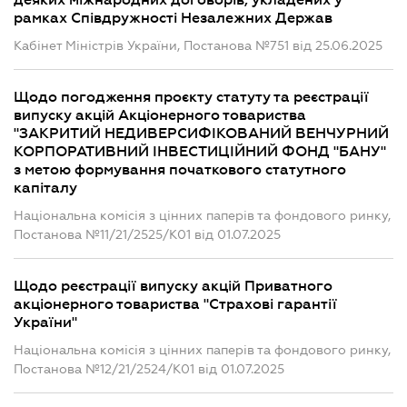
деяких міжнародних договорів, укладених у
рамках Співдружності Незалежних Держав
Кабінет Міністрів України, Постанова №751 від 25.06.2025
Щодо погодження проєкту статуту та реєстрації
випуску акцій Акціонерного товариства
"ЗАКРИТИЙ НЕДИВЕРСИФІКОВАНИЙ ВЕНЧУРНИЙ
КОРПОРАТИВНИЙ ІНВЕСТИЦІЙНИЙ ФОНД "БАНУ"
з метою формування початкового статутного
капіталу
Національна комісія з цінних паперів та фондового ринку,
Постанова №11/21/2525/К01 від 01.07.2025
Щодо реєстрації випуску акцій Приватного
акціонерного товариства "Страхові гарантії
України"
Національна комісія з цінних паперів та фондового ринку,
Постанова №12/21/2524/К01 від 01.07.2025