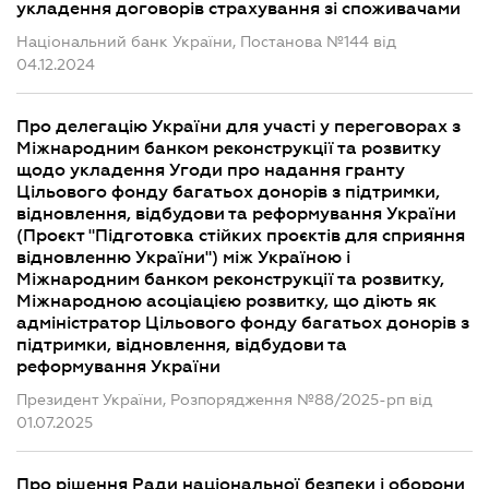
укладення договорів страхування зі споживачами
Національний банк України, Постанова №144 від
04.12.2024
Про делегацію України для участі у переговорах з
Міжнародним банком реконструкції та розвитку
щодо укладення Угоди про надання гранту
Цільового фонду багатьох донорів з підтримки,
відновлення, відбудови та реформування України
(Проєкт "Підготовка стійких проєктів для сприяння
відновленню України") між Україною і
Міжнародним банком реконструкції та розвитку,
Міжнародною асоціацією розвитку, що діють як
адміністратор Цільового фонду багатьох донорів з
підтримки, відновлення, відбудови та
реформування України
Президент України, Розпорядження №88/2025-рп від
01.07.2025
Про рішення Ради національної безпеки і оборони