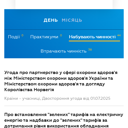
ДЕНЬ
МІСЯЦЬ
0
0
44
Події
Практикуми
Набувають чинності
38
Втрачають чинність
Угода про партнерство у сфері охорони здоров'я
між Міністерством охорони здоров'я України та
Міністерством охорони здоров'я та догляду
Королівства Норвегія
Країни - учасниці, Двостороння угода від 01.07.2025
Про встановлення "зелених" тарифів на електричну
енергію та надбавки до "зелених" тарифів за
дотримання рівня використання обладнання