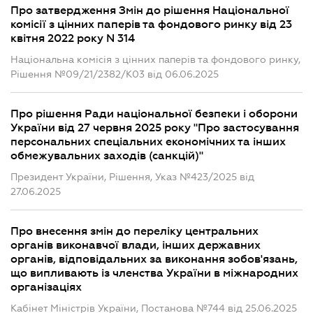
Про затвердження Змін до рішення Національної
комісії з цінних паперів та фондового ринку від 23
квітня 2022 року N 314
Національна комісія з цінних паперів та фондового ринку,
Рішення №09/21/2382/К03 від 06.06.2025
Про рішення Ради національної безпеки і оборони
України від 27 червня 2025 року "Про застосування
персональних спеціальних економічних та інших
обмежувальних заходів (санкцій)"
Президент України, Рішення, Указ №423/2025 від
27.06.2025
Про внесення змін до переліку центральних
органів виконавчої влади, інших державних
органів, відповідальних за виконання зобов'язань,
що випливають із членства України в міжнародних
організаціях
Кабінет Міністрів України, Постанова №744 від 25.06.2025