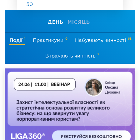
30
ДЕНЬ
МІСЯЦЬ
1
0
68
Події
Практикуми
Набувають чинності
2
Втрачають чинність