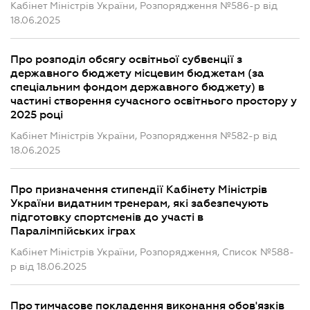
Кабінет Міністрів України, Розпорядження №586-р від
18.06.2025
Про розподіл обсягу освітньої субвенції з
державного бюджету місцевим бюджетам (за
спеціальним фондом державного бюджету) в
частині створення сучасного освітнього простору у
2025 році
Кабінет Міністрів України, Розпорядження №582-р від
18.06.2025
Про призначення стипендії Кабінету Міністрів
України видатним тренерам, які забезпечують
підготовку спортсменів до участі в
Паралімпійських іграх
Кабінет Міністрів України, Розпорядження, Список №588-
р від 18.06.2025
Про тимчасове покладення виконання обов'язків