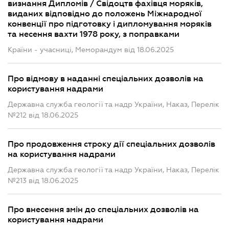
визнання Дипломів / Свідоцтв фахівця моряків,
виданих відповідно до положень Міжнародної
конвенції про підготовку і дипломування моряків
та несення вахти 1978 року, з поправками
Країни - учасниці, Меморандум від 18.06.2025
Про відмову в наданні спеціальних дозволів на
користування надрами
Державна служба геології та надр України, Наказ, Перелік
№212 від 18.06.2025
Про продовження строку дії спеціальних дозволів
на користування надрами
Державна служба геології та надр України, Наказ, Перелік
№213 від 18.06.2025
Про внесення змін до спеціальних дозволів на
користування надрами