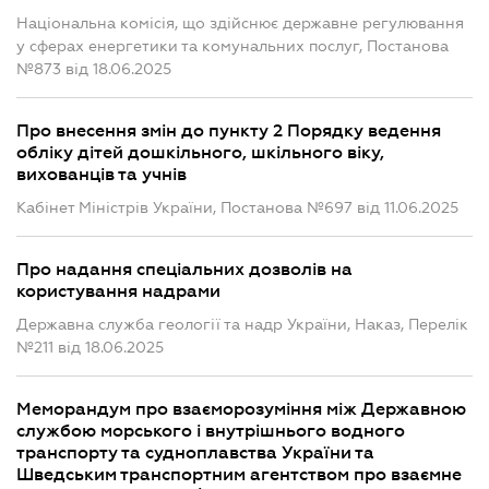
Національна комісія, що здійснює державне регулювання
у сферах енергетики та комунальних послуг, Постанова
№873 від 18.06.2025
Про внесення змін до пункту 2 Порядку ведення
обліку дітей дошкільного, шкільного віку,
вихованців та учнів
Кабінет Міністрів України, Постанова №697 від 11.06.2025
Про надання спеціальних дозволів на
користування надрами
Державна служба геології та надр України, Наказ, Перелік
№211 від 18.06.2025
Меморандум про взаєморозуміння між Державною
службою морського і внутрішнього водного
транспорту та судноплавства України та
Шведським транспортним агентством про взаємне