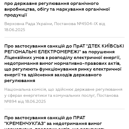
про державне регулювання органічного
виробництва, обігу та маркування органічної
продукції
Верховна Рада України, Постанова №4504-IX від
18.06.2025
Про застосування санкцій до ПрАТ "ДТЕК КИЇВСЬКІ
РЕГІОНАЛЬНІ ЕЛЕКТРОМЕРЕЖІ" за порушення
Ліцензійних умов з розподілу електричної енергії,
недотримання вимог нормативно-правових актів,
що регулюють функціонування ринку електричної
енергії та здійснення заходів державного
регулювання
Національна комісія, що здійснює державне регулювання
у сферах енергетики та комунальних послуг, Постанова
№894 від 18.06.2025
Про застосування санкцій до ПРАТ
"КРЕМЕНЧУКГАЗ" за недотримання вимог