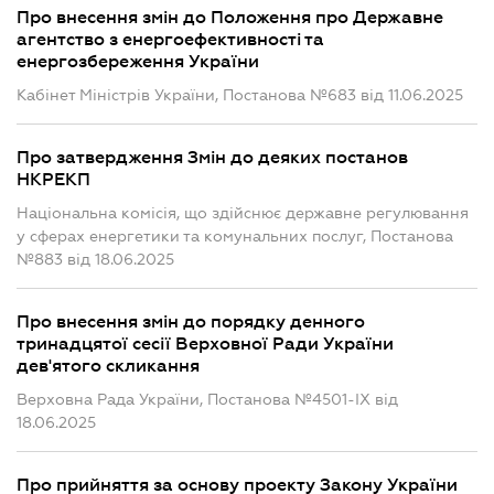
Про внесення змін до Положення про Державне
агентство з енергоефективності та
енергозбереження України
Кабінет Міністрів України, Постанова №683 від 11.06.2025
Про затвердження Змін до деяких постанов
НКРЕКП
Національна комісія, що здійснює державне регулювання
у сферах енергетики та комунальних послуг, Постанова
№883 від 18.06.2025
Про внесення змін до порядку денного
тринадцятої сесії Верховної Ради України
дев'ятого скликання
Верховна Рада України, Постанова №4501-IX від
18.06.2025
Про прийняття за основу проекту Закону України