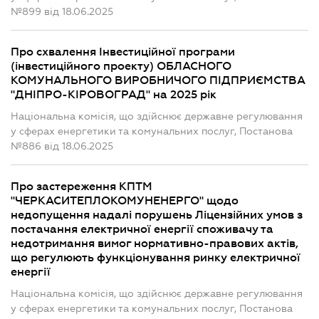
№899 від 18.06.2025
Про схвалення Інвестиційної програми
(інвестиційного проекту) ОБЛАСНОГО
КОМУНАЛЬНОГО ВИРОБНИЧОГО ПІДПРИЄМСТВА
"ДНІПРО-КІРОВОГРАД" на 2025 рік
Національна комісія, що здійснює державне регулювання
у сферах енергетики та комунальних послуг, Постанова
№886 від 18.06.2025
Про застереження КПТМ
"ЧЕРКАСИТЕПЛОКОМУНЕНЕРГО" щодо
недопущення надалі порушень Ліцензійних умов з
постачання електричної енергії споживачу та
недотримання вимог нормативно-правових актів,
що регулюють функціонування ринку електричної
енергії
Національна комісія, що здійснює державне регулювання
у сферах енергетики та комунальних послуг, Постанова