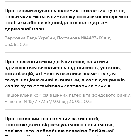
Про перейменування окремих населених пунктів,
назви яких містять символіку російської імперської
політики або не відповідають стандартам
державної мови
Верховна Рада України, Постанова №4483-IX від
05.06.2025
Про внесення зміни до Критеріїв, за якими
здійснюється визначення підприємств, установ,
організацій, які мають важливе значення для
галузі національної економіки, а саме для ринків
капіталу та організованих товарних ринків
Національна комісія з цінних паперів та фондового ринку,
Рішення №15/21/2357/К03 від 30.05.2025
Про правовий і соціальний захист осіб,
постраждалих від сексуального насильства,
пов'язаного із збройною агресією Російської