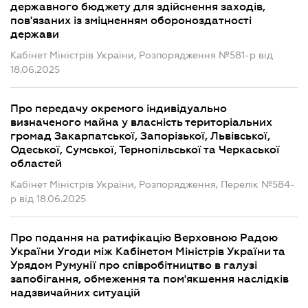
державного бюджету для здійснення заходів,
пов'язаних із зміцненням обороноздатності
держави
Кабінет Міністрів України, Розпорядження №581-р від
18.06.2025
Про передачу окремого індивідуально
визначеного майна у власність територіальних
громад Закарпатської, Запорізької, Львівської,
Одеської, Сумської, Тернопільської та Черкаської
областей
Кабінет Міністрів України, Розпорядження, Перелік №584-
р від 18.06.2025
Про подання на ратифікацію Верховною Радою
України Угоди між Кабінетом Міністрів України та
Урядом Румунії про співробітництво в галузі
запобігання, обмеження та пом'якшення наслідків
надзвичайних ситуацій