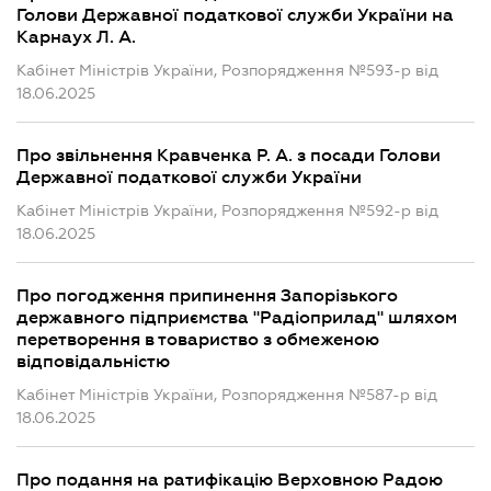
Голови Державної податкової служби України на
Карнаух Л. А.
Кабінет Міністрів України, Розпорядження №593-р від
18.06.2025
Про звільнення Кравченка Р. А. з посади Голови
Державної податкової служби України
Кабінет Міністрів України, Розпорядження №592-р від
18.06.2025
Про погодження припинення Запорізького
державного підприємства "Радіоприлад" шляхом
перетворення в товариство з обмеженою
відповідальністю
Кабінет Міністрів України, Розпорядження №587-р від
18.06.2025
Про подання на ратифікацію Верховною Радою