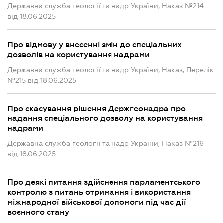
Державна служба геології та надр України, Наказ №214
від 18.06.2025
Про відмову у внесенні змін до спеціальних
дозволів на користування надрами
Державна служба геології та надр України, Наказ, Перелік
№215 від 18.06.2025
Про скасування рішення Держгеонадра про
надання спеціального дозволу на користування
надрами
Державна служба геології та надр України, Наказ №216
від 18.06.2025
Про деякі питання здійснення парламентського
контролю з питань отримання і використання
міжнародної військової допомоги під час дії
воєнного стану