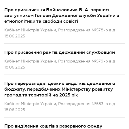
Про призначення Войналовича В. А. першим
заступником Голови Державної служби України з
етнополітики та свободи совісті
Кабінет Міністрів України, Розпорядження №578-р від
18.06.2025
Про присвоєння рангів державним службовцям
Кабінет Міністрів України, Розпорядження №579-р від
18.06.2025
Про перерозподіл деяких видатків державного
бюджету, передбачених Міністерству розвитку
громад та територій на 2025 рік
Кабінет Міністрів України, Розпорядження №583-р від
18.06.2025
Про виділення коштів з резервного фонду