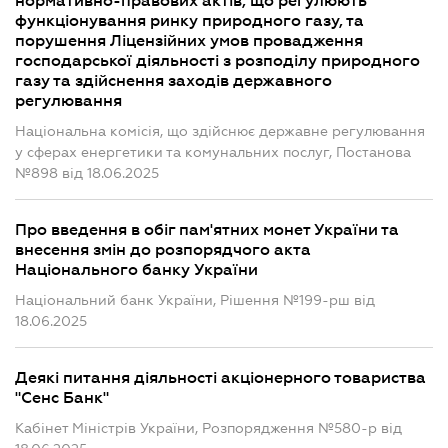
нормативно-правових актів, що регулюють
функціонування ринку природного газу, та
порушення Ліцензійних умов провадження
господарської діяльності з розподілу природного
газу та здійснення заходів державного
регулювання
Національна комісія, що здійснює державне регулювання
у сферах енергетики та комунальних послуг, Постанова
№898 від 18.06.2025
Про введення в обіг пам'ятних монет України та
внесення змін до розпорядчого акта
Національного банку України
Національний банк України, Рішення №199-рш від
18.06.2025
Деякі питання діяльності акціонерного товариства
"Сенс Банк"
Кабінет Міністрів України, Розпорядження №580-р від