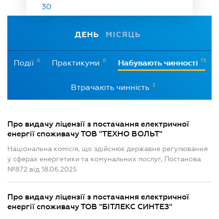
30
ДЕНЬ
МІСЯЦЬ
0
0
75
Події
Практикуми
Набувають чинності
2
Втрачають чинність
Про видачу ліцензії з постачання електричної
енергії споживачу ТОВ "ТЕХНО ВОЛЬТ"
Національна комісія, що здійснює державне регулювання
у сферах енергетики та комунальних послуг, Постанова
№872 від 18.06.2025
Про видачу ліцензії з постачання електричної
енергії споживачу ТОВ "БІТЛЕКС СИНТЕЗ"