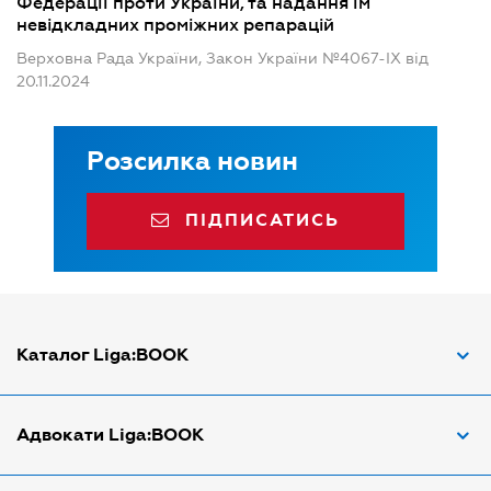
Федерації проти України, та надання їм
невідкладних проміжних репарацій
Верховна Рада України, Закон України №4067-IX від
20.11.2024
Розсилка новин
ПІДПИСАТИСЬ
Каталог Liga:BOOK
Адвокат з трудових спорів
Адвокати Liga:BOOK
Адвокат по ДТП
Апостіль документів
Адвокати Вінниці