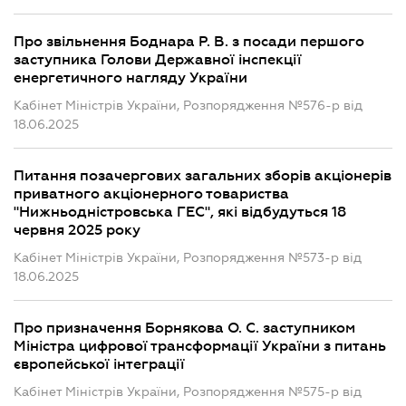
Про звільнення Боднара Р. В. з посади першого
заступника Голови Державної інспекції
енергетичного нагляду України
Кабінет Міністрів України, Розпорядження №576-р від
18.06.2025
Питання позачергових загальних зборів акціонерів
приватного акціонерного товариства
"Нижньодністровська ГЕС", які відбудуться 18
червня 2025 року
Кабінет Міністрів України, Розпорядження №573-р від
18.06.2025
Про призначення Борнякова О. С. заступником
Міністра цифрової трансформації України з питань
європейської інтеграції
Кабінет Міністрів України, Розпорядження №575-р від