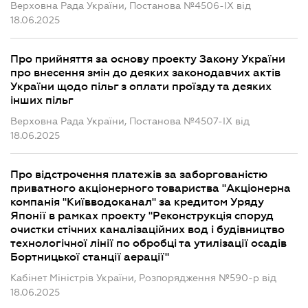
Верховна Рада України, Постанова №4506-IX від
18.06.2025
Про прийняття за основу проекту Закону України
про внесення змін до деяких законодавчих актів
України щодо пільг з оплати проїзду та деяких
інших пільг
Верховна Рада України, Постанова №4507-IX від
18.06.2025
Про відстрочення платежів за заборгованістю
приватного акціонерного товариства "Акціонерна
компанія "Київводоканал" за кредитом Уряду
Японії в рамках проекту "Реконструкція споруд
очистки стічних каналізаційних вод і будівництво
технологічної лінії по обробці та утилізації осадів
Бортницької станції аерації"
Кабінет Міністрів України, Розпорядження №590-р від
18.06.2025