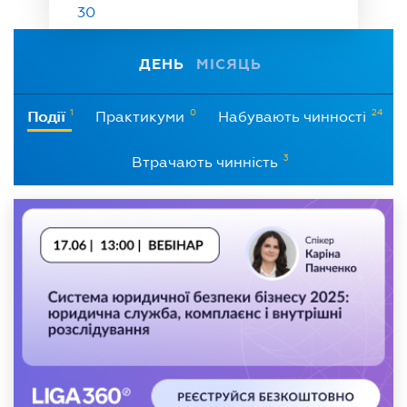
30
ДЕНЬ
МІСЯЦЬ
1
0
24
Події
Практикуми
Набувають чинності
3
Втрачають чинність