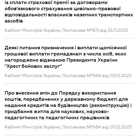
із сплати страхової премії за договорами
обов'язкового страхування цивільно-правової
відповідальності власників наземних транспортних
засобів
Кабінет Міністрів України, Постанова №1611 від 26.11.2025
Деякі питання призначення і виплати щомісячної
грошової виплати громадянам з числа осіб, яких
нагороджено відзнакою Президента України
"Хрест бойових заслуг"
Кабінет Міністрів України, Постанова №1568 від 03.12.2025
Про внесення змін до Порядку використання
коштів, передбачених у державному бюджеті для
надання кредитів на будівництво (реконструкцію) і
придбання житла для наукових, науково-
педагогічних та педагогічних працівників
Кабінет Міністрів України, Постанова №1584 від 03.12.2025