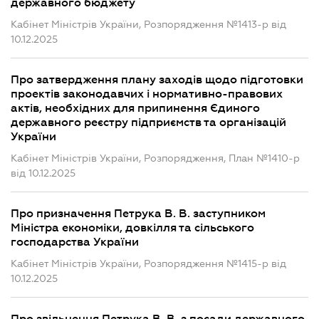
державного бюджету
Кабінет Міністрів України, Розпорядження №1413-р від
10.12.2025
Про затвердження плану заходів щодо підготовки
проектів законодавчих і нормативно-правових
актів, необхідних для припинення Єдиного
державного реєстру підприємств та організацій
України
Кабінет Міністрів України, Розпорядження, План №1410-р
від 10.12.2025
Про призначення Петрука В. В. заступником
Міністра економіки, довкілля та сільського
господарства України
Кабінет Міністрів України, Розпорядження №1415-р від
10.12.2025