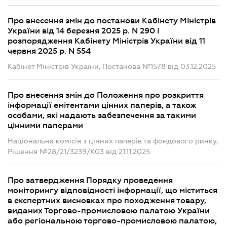
Про внесення змін до постанови Кабінету Міністрів
України від 14 березня 2025 р. N 290 і
розпорядження Кабінету Міністрів України від 11
червня 2025 р. N 554
Кабінет Міністрів України, Постанова №1578 від 03.12.2025
Про внесення змін до Положення про розкриття
інформації емітентами цінних паперів, а також
особами, які надають забезпечення за такими
цінними паперами
Національна комісія з цінних паперів та фондового ринку,
Рішення №28/21/3239/К03 від 21.11.2025
Про затвердження Порядку проведення
моніторингу відповідності інформації, що міститься
в експертних висновках про походження товару,
виданих Торгово-промисловою палатою України
або регіональною торгово-промисловою палатою,