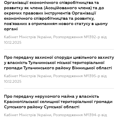
Організації економічного співробітництва та
розвитку як члена (Асоційованого члена) та до
окремих правових інструментів Організації
економічного співробітництва та розвитку,
пов'язаних з отриманням нового статусу в цьому
органі
Кабінет Міністрів України, Розпорядження №1392-р від
10.12.2025
Про передачу захисної споруди цивільного захисту
у власність Тульчинської міської територіальної
громади Тульчинського району Вінницької області
Кабінет Міністрів України, Розпорядження №1395-р від
10.12.2025
Про передачу нерухомого майна у власність
Краснопільської селищної територіальної громади
Сумського району Сумської області
Кабінет Міністрів України, Розпорядження №1394-р від