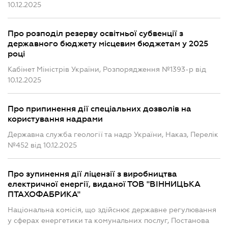
10.12.2025
Про розподіл резерву освітньої субвенції з
державного бюджету місцевим бюджетам у 2025
році
Кабінет Міністрів України, Розпорядження №1393-р від
10.12.2025
Про припинення дії спеціальних дозволів на
користування надрами
Державна служба геології та надр України, Наказ, Перелік
№452 від 10.12.2025
Про зупинення дії ліцензії з виробництва
електричної енергії, виданої ТОВ "ВІННИЦЬКА
ПТАХОФАБРИКА"
Національна комісія, що здійснює державне регулювання
у сферах енергетики та комунальних послуг, Постанова