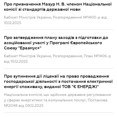
Про призначення Мазур Н. В. членом Національної
комісії зі стандартів державної мови
Кабінет Міністрів України, Розпорядження №1400-р від
10.12.2025
Про затвердження плану заходів з підготовки до
асоційованої участі у Програмі Європейського
Союзу "Еразмус+"
Кабінет Міністрів України, Розпорядження, План №1406-р
від 10.12.2025
Про зупинення дії ліцензії на право провадження
господарської діяльності з постачання електричної
енергії споживачу, виданої ТОВ "Є ЕНЕРДЖІ"
Національна комісія, що здійснює державне регулювання
у сферах енергетики та комунальних послуг, Постанова
№2048 від 09.12.2025