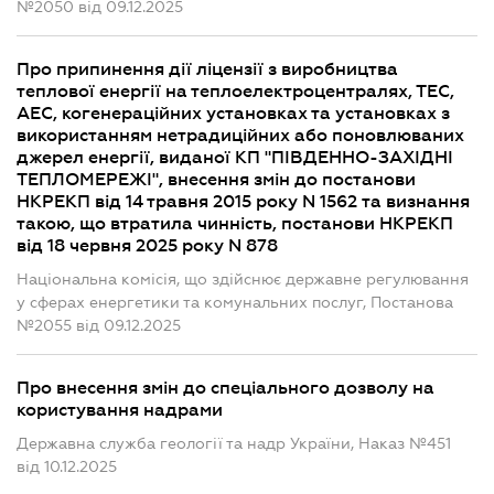
№2050 від 09.12.2025
Про припинення дії ліцензії з виробництва
теплової енергії на теплоелектроцентралях, ТЕС,
АЕС, когенераційних установках та установках з
використанням нетрадиційних або поновлюваних
джерел енергії, виданої КП "ПІВДЕННО-ЗАХІДНІ
ТЕПЛОМЕРЕЖІ", внесення змін до постанови
НКРЕКП від 14 травня 2015 року N 1562 та визнання
такою, що втратила чинність, постанови НКРЕКП
від 18 червня 2025 року N 878
Національна комісія, що здійснює державне регулювання
у сферах енергетики та комунальних послуг, Постанова
№2055 від 09.12.2025
Про внесення змін до спеціального дозволу на
користування надрами
Державна служба геології та надр України, Наказ №451
від 10.12.2025