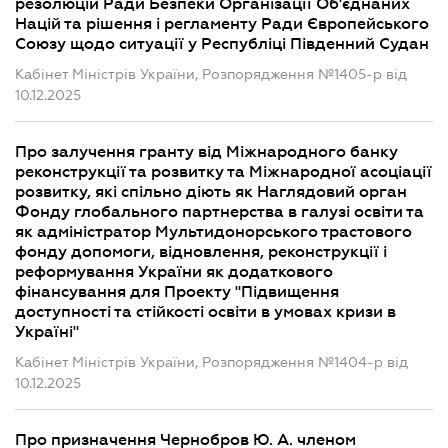
резолюцій Ради Безпеки Організації Об'єднаних
Націй та рішення і регламенту Ради Європейського
Союзу щодо ситуації у Республіці Південний Судан
Кабінет Міністрів України, Розпорядження №1405-р від
10.12.2025
Про залучення гранту від Міжнародного банку
реконструкції та розвитку та Міжнародної асоціації
розвитку, які спільно діють як Наглядовий орган
Фонду глобального партнерства в галузі освіти та
як адміністратор Мультидонорського трастового
фонду допомоги, відновлення, реконструкції і
реформування України як додаткового
фінансування для Проекту "Підвищення
доступності та стійкості освіти в умовах кризи в
Україні"
Кабінет Міністрів України, Розпорядження №1404-р від
10.12.2025
Про призначення Чернобров Ю. А. членом