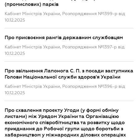
(промислових) парків
Кабінет Міністрів України, Розпорядження №1399-р від
10.12.2025
Про присвоєння рангів державним службовцям
Кабінет Міністрів України, Розпорядження №1397-р від
10.12.2025
Про звільнення Лапонога С. П. з посади заступника
Голови Національної служби здоров'я України
Кабінет Міністрів України, Розпорядження №1396-р від
10.12.2025
Про схвалення проекту Угоди (у формі обміну
листами) між Урядом України та Організацією
економічного співробітництва та розвитку щодо
приєднання до Робочої групи щодо боротьби з
хабарництвом у міжнародних ділових операціях