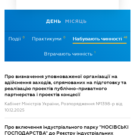
ДЕНЬ
МІСЯЦЬ
0
0
48
Події
Практикуми
Набувають чинності
1
Втрачають чинність
Про визначення уповноваженої організації на
здійснення заходів, спрямованих на підготовку та
реалізацію проектів публічно-приватного
партнерства і проектів концесії
Кабінет Міністрів України, Розпорядження №1398-р від
10.12.2025
Про включення індустріального парку "НОСІВСЬКІ
ГОСПОДАРСТВА" до Реєстру індустріальних