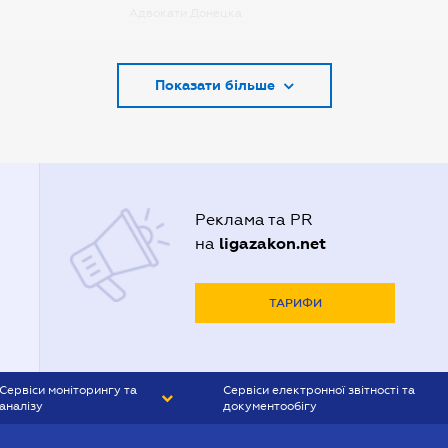
Адвокати Донецка
Адвокати Запоріжжя
Показати більше
Адвокати Києва
Адвокати Луцька
Адвокати Львова
Адвокати Одеси
Реклама та PR
Адвокати Полтави
ligazakon.net
на
Адвокати Харькова
Адвокаты Кривого Рогу
ТАРИФИ
Сервіси моніторингу та
Сервіси електронної звітності та
аналізу
документообігу
CONTR AGENT
Liga:REPORT