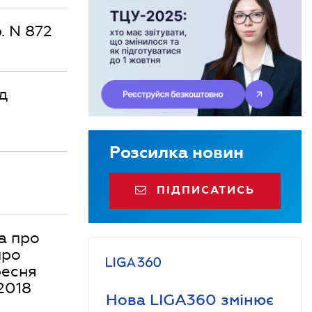
. N 872
д
Розсилка новин
ПІДПИСАТИСЬ
а про
про
ресня
2018
Нова LIGA360 змінює