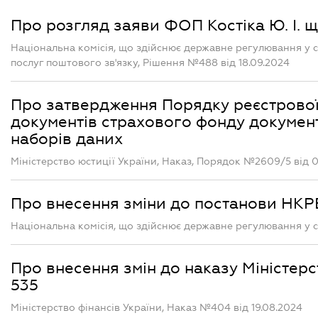
Про розгляд заяви ФОП Костіка Ю. І. 
Національна комісія, що здійснює державне регулювання у 
послуг поштового зв'язку, Рішення №488 від 18.09.2024
Про затвердження Порядку реєстрової 
документів страхового фонду документ
наборів даних
Міністерство юстиції України, Наказ, Порядок №2609/5 від 0
Про внесення зміни до постанови НКРЕ
Національна комісія, що здійснює державне регулювання у с
Про внесення змін до наказу Міністерс
535
Міністерство фінансів України, Наказ №404 від 19.08.2024