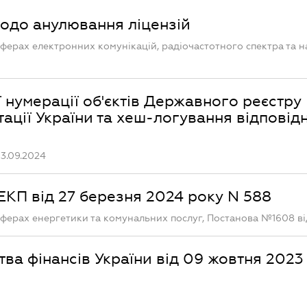
щодо анулювання ліцензій
сферах електронних комунікацій, радіочастотного спектра та 
нумерації об'єктів Державного реєстру
ації України та хеш-логування відповід
3.09.2024
КП від 27 березня 2024 року N 588
ферах енергетики та комунальних послуг, Постанова №1608 від
тва фінансів України від 09 жовтня 2023