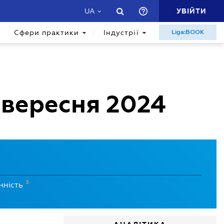
УВІЙТИ
UA
Сфери практики
Індустрії
Liga:BOOK
 вересня 2024
3
нність