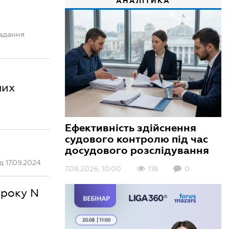
АНАЛІТИКА
надання
них
Ефективність здійснення
судового контролю під час
досудового розслідування
 17.09.2024
7.08.2026, 10:00
118
0
 року N