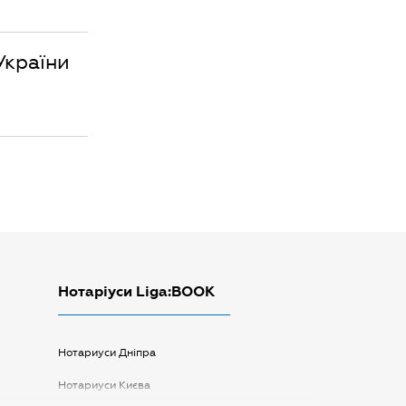
України
Нотаріуси Liga:BOOK
Нотариуси Дніпра
Нотариуси Києва