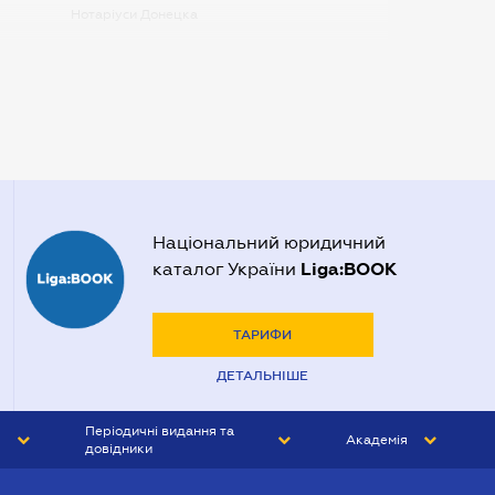
Нотаріуси Донецка
Нотаріуси Запоріжжя
Нотаріуси Одеси
Нотаріуси Полтави
Нотаріуси Харкова
Нотаріуси Херсона
Національний юридичний
Liga:BOOK
каталог України
ТАРИФИ
ДЕТАЛЬНІШЕ
Періодичні видання та
Академія
довідники
ЮРИСТ&ЗАКОН
АКАДЕМІЯ ЛІГА:ЗАКОН