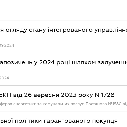
 огляду стану інтегрованого управлінн
09.2024
запозичень у 2024 році шляхом залученн
.2024
КП від 26 вересня 2023 року N 1728
ферах енергетики та комунальних послуг, Постанова №1580 від
ьної політики гарантованого покупця