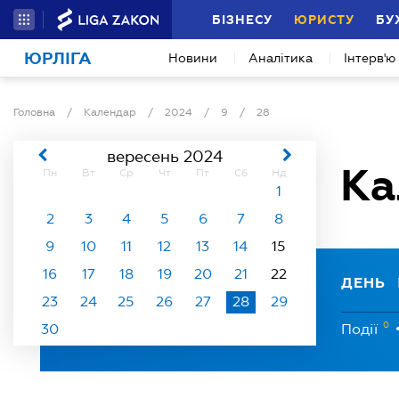
БІЗНЕСУ
ЮРИСТУ
БУ
ЮРЛІГА
Новини
Аналітика
Інтерв'ю
Головна
/
Календар
/
2024
/
9
/
28
вересень 2024
Ка
Пн
Вт
Ср
Чт
Пт
Сб
Нд
1
2
3
4
5
6
7
8
9
10
11
12
13
14
15
16
17
18
19
20
21
22
ДЕНЬ
23
24
25
26
27
28
29
0
30
Події