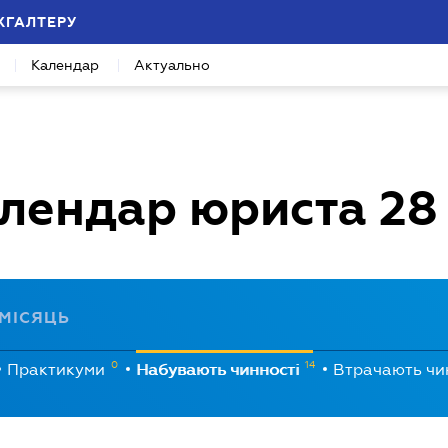
ХГАЛТЕРУ
Календар
Актуально
лендар юриста
28
МІСЯЦЬ
0
14
Практикуми
Набувають чинності
Втрачають чи