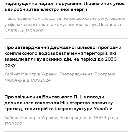
недопущення надалі порушення Ліцензійних умов
з виробництва електричної енергії
Національна комісія, що здійснює державне регулювання
у сферах енергетики та комунальних послуг, Постанова
№1615 від 17.09.2024
Про затвердження Державної цільової програми
комплексного водозабезпечення територій, які
зазнали впливу воєнних дій, на період до 2030
року
Кабінет Міністрів України, Розпорядження, Програма
№884-р від 17.09.2024
Про звільнення Божевського П. І. з посади
державного секретаря Міністерства розвитку
громад, територій та інфраструктури України
Кабінет Міністрів України, Розпорядження №879-р від
17.09.2024