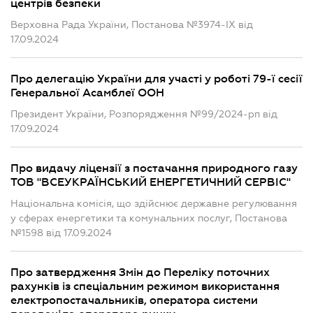
центрів безпеки
Верховна Рада України, Постанова №3974-IX від
17.09.2024
Про делегацію України для участі у роботі 79-ї сесії
Генеральної Асамблеї ООН
Президент України, Розпорядження №99/2024-рп від
17.09.2024
Про видачу ліцензії з постачання природного газу
ТОВ "ВСЕУКРАЇНСЬКИЙ ЕНЕРГЕТИЧНИЙ СЕРВІС"
Національна комісія, що здійснює державне регулювання
у сферах енергетики та комунальних послуг, Постанова
№1598 від 17.09.2024
Про затвердження Змін до Переліку поточних
рахунків із спеціальним режимом використання
електропостачальників, оператора системи