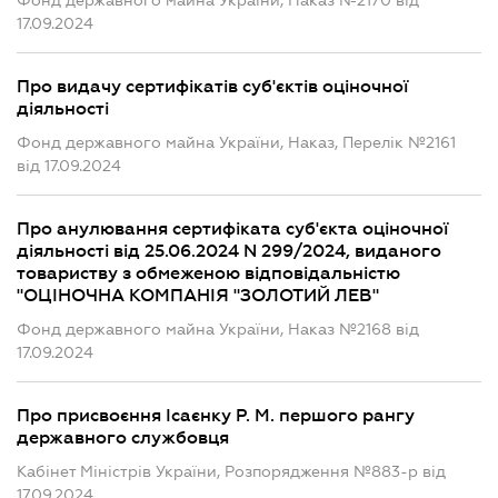
Фонд державного майна України, Наказ №2170 від
17.09.2024
Про видачу сертифікатів суб'єктів оціночної
діяльності
Фонд державного майна України, Наказ, Перелік №2161
від 17.09.2024
Про анулювання сертифіката суб'єкта оціночної
діяльності від 25.06.2024 N 299/2024, виданого
товариству з обмеженою відповідальністю
"ОЦІНОЧНА КОМПАНІЯ "ЗОЛОТИЙ ЛЕВ"
Фонд державного майна України, Наказ №2168 від
17.09.2024
Про присвоєння Ісаєнку Р. М. першого рангу
державного службовця
Кабінет Міністрів України, Розпорядження №883-р від
17.09.2024