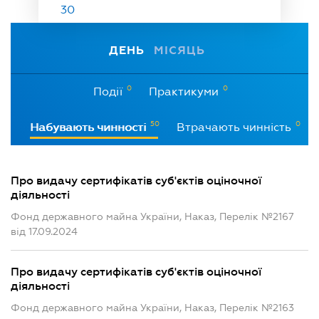
30
ДЕНЬ
МІСЯЦЬ
0
0
Події
Практикуми
50
0
Набувають чинності
Втрачають чинність
Про видачу сертифікатів суб'єктів оціночної
діяльності
Фонд державного майна України, Наказ, Перелік №2167
від 17.09.2024
Про видачу сертифікатів суб'єктів оціночної
діяльності
Фонд державного майна України, Наказ, Перелік №2163