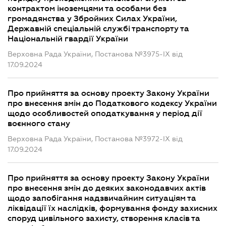
контрактом іноземцями та особами без
громадянства у Збройних Силах України,
Державній спеціальній службі транспорту та
Національній гвардії України
Верховна Рада України, Постанова №3975-IX від
17.09.2024
Про прийняття за основу проекту Закону України
про внесення змін до Податкового кодексу України
щодо особливостей оподаткування у період дії
воєнного стану
Верховна Рада України, Постанова №3972-IX від
17.09.2024
Про прийняття за основу проекту Закону України
про внесення змін до деяких законодавчих актів
щодо запобігання надзвичайним ситуаціям та
ліквідації їх наслідків, формування фонду захисних
споруд цивільного захисту, створення класів та