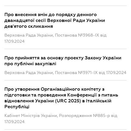
Про внесення змін до порядку денного
дванадцятої сесії Верховної Ради України
дев'ятого скликання
Верховна Рада України, Постанова №3968-IX від
17.09.2024
Про прийняття за основу проекту Закону України
про публічні закупівлі
Верховна Рада України, Постанова №3971-IX від 17.09.2024
Про утворення Організаційного комітету з
підготовки та проведення Конференції з питань
відновлення України (URC 2025) в Італійській
Республіці
Кабінет Міністрів України, Розпорядження №885-р від
17.09.2024