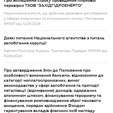
Про збільшення строку проведення планової
перевірки ТЗОВ "ЗАХІДГІДРОЕНЕРГО"
Національна комісія, що здійснює державне регулювання
у сферах енергетики та комунальних послуг, Постанова
№1597 від 12.09.2024
Деякі питання Національного агентства з питань
запобігання корупції
Кабінет Міністрів України, Постанова, Порядок №1044 від
10.09.2024
Про затвердження Змін до Положення про
особливості виконання банками, віднесеними до
категорії неплатоспроможних, вимог
законодавства у сфері запобігання та протидії
легалізації (відмиванню) доходів, одержаних
злочинним шляхом, фінансуванню тероризму та
фінансуванню розповсюдження зброї масового
знищення, порядок здійснення Фондом
гарантування вкладів фізичних осіб нагляду