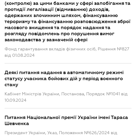
(контролю) за цими банками у сфері запобігання та
протидії легалізації (відмиванню) доходів,
одержаних злочинним шляхом, фінансуванню
тероризму та фінансуванню розповсюдження зброї
масового знищення та порядок надання та
розгляду повідомлень про порушення вимог
законодавства у зазначеній сфері
Фонд гарантування вкладів фізичних осіб, Рішення №827
від 01.08.2024
Деякі питання надання в автоматичному режимі
статусу учасника бойових дій у період воєнного
стану
Кабінет Міністрів України, Постанова, Порядок №1041 від
10.09.2024
Питання Національної премії України імені Тараса
Шевченка
Президент України, Указ, Положення №626/2024 від