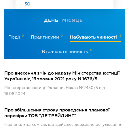
30
ДЕНЬ
МІСЯЦЬ
0
0
15
Події
Практикуми
Набувають чинності
6
Втрачають чинність
Про внесення змін до наказу Міністерства юстиції
України від 13 травня 2021 року N 1676/5
Міністерство юстиції України, Наказ №2450/5 від
16.08.2024
Про збільшення строку проведення планової
перевірки ТОВ "ДЕ ТРЕЙДИНГ"
Національна комісія, що здійснює державне регулювання