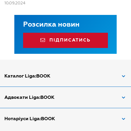
10.09.2024
Розсилка новин
ПІДПИСАТИСЬ
Каталог Liga:BOOK
Адвокат з трудових спорів
Адвокати Liga:BOOK
Адвокат по ДТП
Апостіль документів
Адвокати Вінниці
Нотаріуси Liga:BOOK
Арбітражний керуючий
Адвокати Дніпра