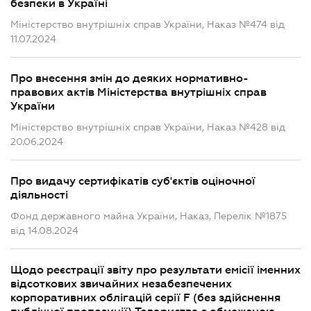
безпеки в Україні
Міністерство внутрішніх справ України, Наказ №474 від
11.07.2024
Про внесення змін до деяких нормативно-
правових актів Міністерства внутрішніх справ
України
Міністерство внутрішніх справ України, Наказ №428 від
20.06.2024
Про видачу сертифікатів суб'єктів оціночної
діяльності
Фонд державного майна України, Наказ, Перелік №1875
від 14.08.2024
Щодо реєстрації звіту про результати емісії іменних
відсоткових звичайних незабезпечених
корпоративних облігацій серії F (без здійснення