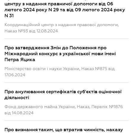
центру з надання правничої допомоги від 06
лютого 2024 року N 29 та від 09 лютого 2024 року
N 31
Координаційний центр з надання правової допомоги,
Наказ №93 від 12.08.2024
Про затвердження Змін до Положення про
Міжнародний конкурс з української мови імені
Петра Яцика
Міністерство освіти і науки України, Наказ №875 від
17.06.2024
Про анулювання сертифікатів суб'єктів оціночної
діяльності
Фонд державного майна України, Наказ, Перелік №1876
від 14.08.2024
Про визнання таким, що втратив чинність, наказу