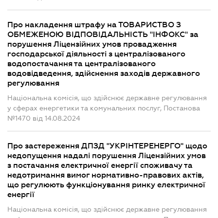
Про накладення штрафу на ТОВАРИСТВО З
ОБМЕЖЕНОЮ ВІДПОВІДАЛЬНІСТЬ "ІНФОКС" за
порушення Ліцензійних умов провадження
господарської діяльності з централізованого
водопостачання та централізованого
водовідведення, здійснення заходів державного
регулювання
Національна комісія, що здійснює державне регулювання
у сферах енергетики та комунальних послуг, Постанова
№1470 від 14.08.2024
Про застереження ДПЗД "УКРІНТЕРЕНЕРГО" щодо
недопущення надалі порушення Ліцензійних умов
з постачання електричної енергії споживачу та
недотримання вимог нормативно-правових актів,
що регулюють функціонування ринку електричної
енергії
Національна комісія, що здійснює державне регулювання