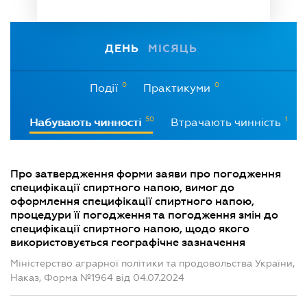
ДЕНЬ
МІСЯЦЬ
0
0
Події
Практикуми
50
1
Набувають чинності
Втрачають чинність
Про затвердження форми заяви про погодження
специфікації спиртного напою, вимог до
оформлення специфікації спиртного напою,
процедури її погодження та погодження змін до
специфікації спиртного напою, щодо якого
використовується географічне зазначення
Міністерство аграрної політики та продовольства України,
Наказ, Форма №1964 від 04.07.2024