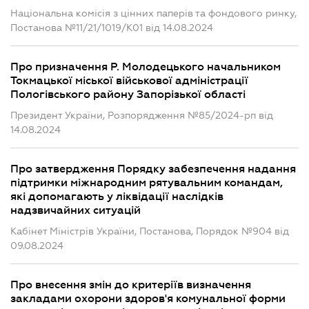
Національна комісія з цінних паперів та фондового ринку,
Постанова №11/21/1019/К01 від 14.08.2024
Про призначення Р. Молодецького начальником
Токмацької міської військової адміністрації
Пологівського району Запорізької області
Президент України, Розпорядження №85/2024-рп від
14.08.2024
Про затвердження Порядку забезпечення надання
підтримки міжнародним рятувальним командам,
які допомагають у ліквідації наслідків
надзвичайних ситуацій
Кабінет Міністрів України, Постанова, Порядок №904 від
09.08.2024
Про внесення змін до критеріїв визначення
закладами охорони здоров'я комунальної форми