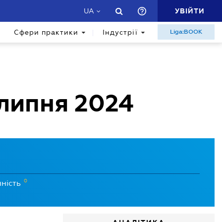
УВІЙТИ
UA
Сфери практики
Індустрії
Liga:BOOK
 липня 2024
0
нність