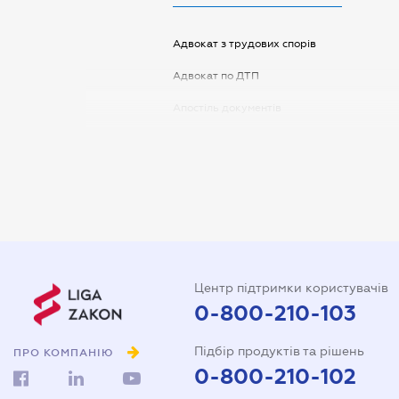
Адвокат з трудових спорів
Адвокат по ДТП
Апостіль документів
Арбітражний керуючий
Аудитор
Витяг з ЄДР
Державна реєстрація
Довідка про сімейний стан
Центр підтримки користувачів
Довіреність на автомобіль
0-800-210-103
Довіреність на представлення
Підбір продуктів та рішень
інтересів в суді
ПРО КОМПАНІЮ
0-800-210-102
Довіреність на реєстрацію