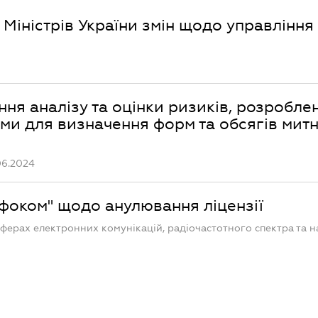
 Міністрів України змін щодо управління
ня аналізу та оцінки ризиків, розроблен
ами для визначення форм та обсягів мит
06.2024
фоком" щодо анулювання ліцензії
сферах електронних комунікацій, радіочастотного спектра та 