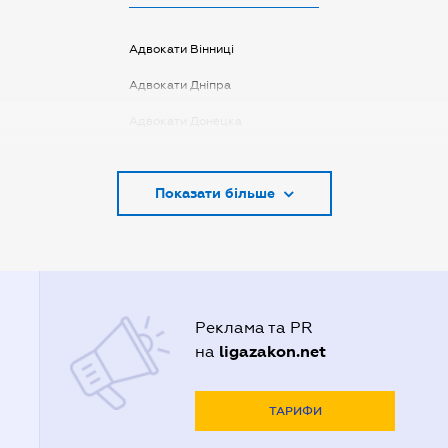
Адвокати Вінниці
Адвокати Дніпра
Адвокати Донецка
Адвокати Запоріжжя
Показати більше
Адвокати Києва
Адвокати Луцька
Адвокати Львова
Адвокати Одеси
Реклама та PR
Адвокати Полтави
ligazakon.net
на
Адвокати Харькова
Адвокаты Кривого Рогу
ТАРИФИ