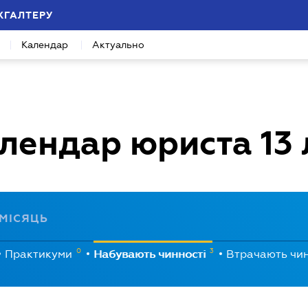
ХГАЛТЕРУ
Календар
Актуально
лендар юриста
13
МІСЯЦЬ
0
3
Практикуми
Набувають чинності
Втрачають чи