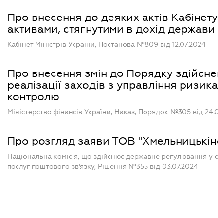
Про внесення до деяких актів Кабінету
активами, стягнутими в дохід держави
Кабінет Міністрів України, Постанова №809 від 12.07.2024
Про внесення змін до Порядку здійснен
реалізації заходів з управління ризик
контролю
Міністерство фінансів України, Наказ, Порядок №305 від 24.
Про розгляд заяви ТОВ "Хмельницькін
Національна комісія, що здійснює державне регулювання у 
послуг поштового зв'язку, Рішення №355 від 03.07.2024