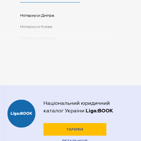
Нотариуси Дніпра
Нотариуси Києва
Нотаріуси Донецка
Нотаріуси Запоріжжя
Нотаріуси Одеси
Нотаріуси Полтави
Нотаріуси Харкова
Нотаріуси Херсона
Національний юридичний
Liga:BOOK
каталог України
ТАРИФИ