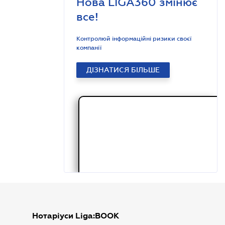
Нова LIGA360 змінює
все!
Контролюй інформаційні ризики своєї
компанії
ДІЗНАТИСЯ БІЛЬШЕ
Нотаріуси Liga:BOOK