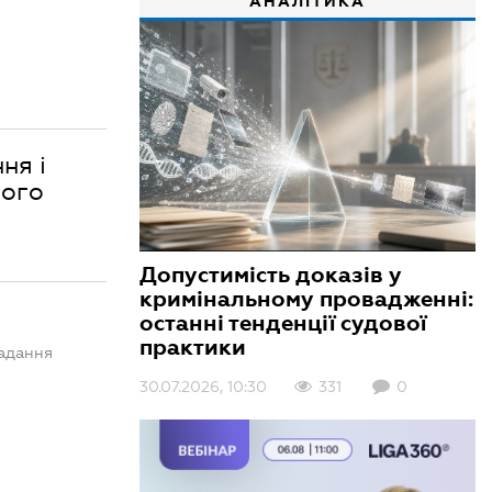
АНАЛІТИКА
ня і
ного
Допустимість доказів у
кримінальному провадженні:
останні тенденції судової
практики
надання
30.07.2026, 10:30
331
0