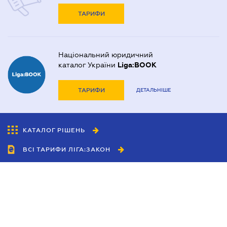
Договір купівлі-продажу автомобіля
ТАРИФИ
Договір купівлі-продажу будинку
Договір купівлі-продажу квартири
Національний юридичний
Договір міни нерухомості
каталог України
Liga:BOOK
Договір оренди квартири
ТАРИФИ
ДЕТАЛЬНІШЕ
Договір позики
Дозвіл на виїзд дитини за кордон
КАТАЛОГ РІШЕНЬ
Запрошення іноземця в Україні
ВСІ ТАРИФИ ЛІГА:ЗАКОН
Засвідчення копій документів
Митний юрист
Співробітництво
Нотаріальне посвідчення договорів
Агенти
Нотаріально завірений переклад
Дилери
Політика конфіденційності
Оформлення афідевіта