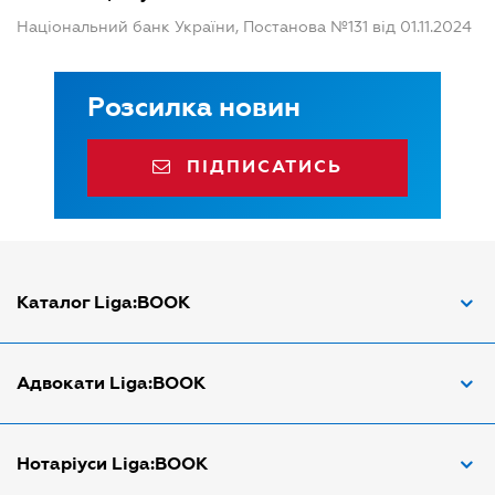
Національний банк України, Постанова №131 від 01.11.2024
Розсилка новин
ПІДПИСАТИСЬ
Каталог Liga:BOOK
Адвокат з трудових спорів
Адвокати Liga:BOOK
Адвокат по ДТП
Апостіль документів
Адвокати Вінниці
Нотаріуси Liga:BOOK
Арбітражний керуючий
Адвокати Дніпра