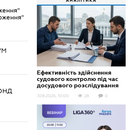
АНАЛІТИКА
оження"
ложення"
УМ
Ефективність здійснення
судового контролю під час
досудового розслідування
ОНД
7.08.2026, 10:00
28
0