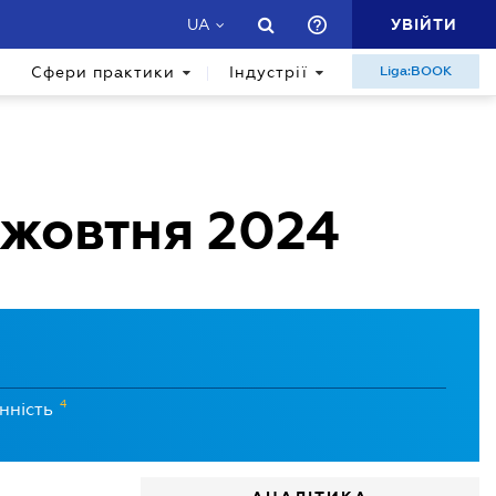
УВІЙТИ
UA
Сфери практики
Індустрії
Liga:BOOK
 жовтня 2024
4
нність