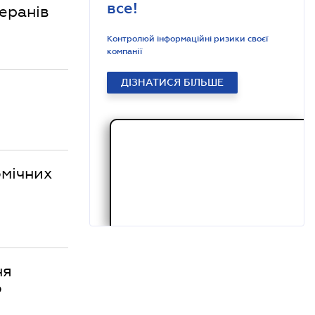
все!
еранів
Контролюй інформаційні ризики своєї
компанії
ДІЗНАТИСЯ БІЛЬШЕ
омічних
ня
о