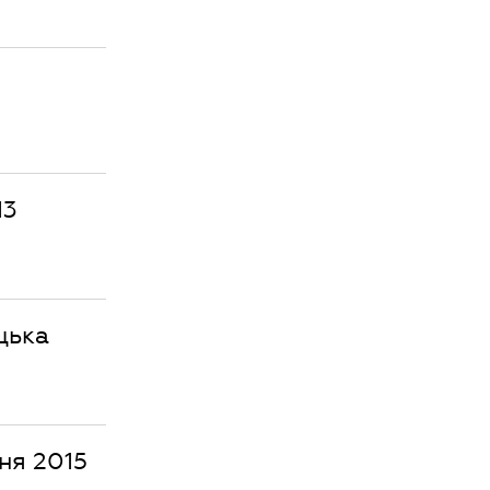
13
цька
тня 2015