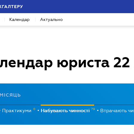
ХГАЛТЕРУ
Календар
Актуально
лендар юриста
22
МІСЯЦЬ
0
79
Практикуми
Набувають чинності
Втрачають чи