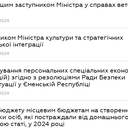
шим заступником Міністра у справах вет
.2024
иком Міністра культури та стратегічних
кої інтеграції
.2024
ування персональних спеціальних екон
цій) згідно з резолюціями Ради Безпеки
уації у Єменській Республіці
.2024
 бюджету місцевим бюджетам на створен
ки осіб, які постраждали від домашньог
ю статі, у 2024 році