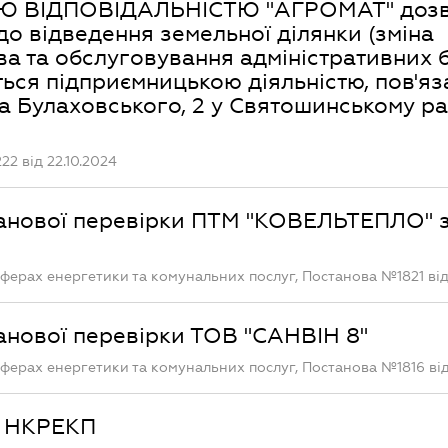
 ВІДПОВІДАЛЬНІСТЮ "АГРОМАТ" дозв
о відведення земельної ділянки (зміна
ва та обслуговування адміністративних б
ться підприємницькою діяльністю, пов'я
а Булаховського, 2 у Святошинському ра
2 від 22.10.2024
ланової перевірки ПТМ "КОВЕЛЬТЕПЛО" 
ферах енергетики та комунальних послуг, Постанова №1821 від 
анової перевірки ТОВ "САНВІН 8"
ферах енергетики та комунальних послуг, Постанова №1816 від
в НКРЕКП