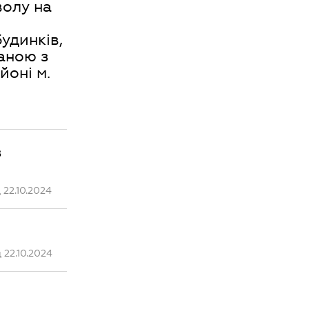
олу на
удинків,
заною з
йоні м.
з
22.10.2024
 22.10.2024