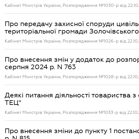
Кабінет Міністрів України, Розпорядження №1030-р від 22.10
Про передачу захисної споруди цивільн
територіальної громади Золочівського
Кабінет Міністрів України, Розпорядження №1026-р від 22.10
Про внесення змін у додаток до розпор
серпня 2024 р. N 763
Кабінет Міністрів України, Розпорядження №1028-р від 22.10
Деякі питання діяльності товариства 
ТЕЦ"
Кабінет Міністрів України, Розпорядження №1033-р від 22.10
Про внесення зміни до пункту 1 постано
р. N 815