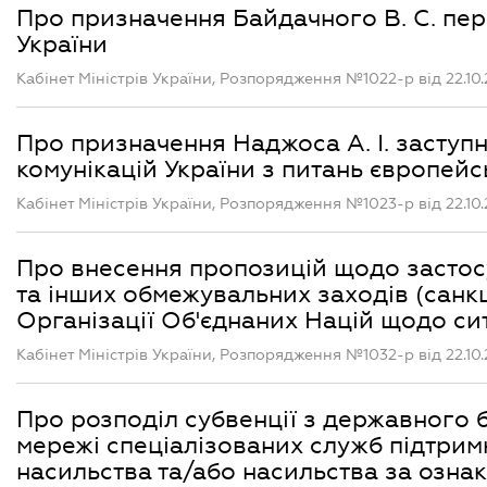
Про призначення Байдачного В. С. пер
України
Кабінет Міністрів України, Розпорядження №1022-р від 22.10
Про призначення Наджоса А. І. заступн
комунікацій України з питань європейсь
Кабінет Міністрів України, Розпорядження №1023-р від 22.10
Про внесення пропозицій щодо застос
та інших обмежувальних заходів (санк
Організації Об'єднаних Націй щодо сит
Кабінет Міністрів України, Розпорядження №1032-р від 22.10
Про розподіл субвенції з державного
мережі спеціалізованих служб підтрим
насильства та/або насильства за ознако