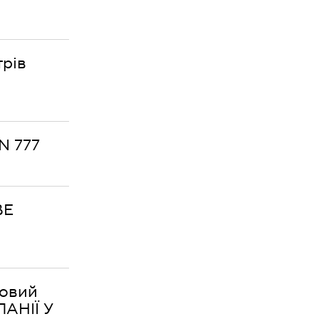
трів
N 777
ВЕ
ровий
АНІЇ У