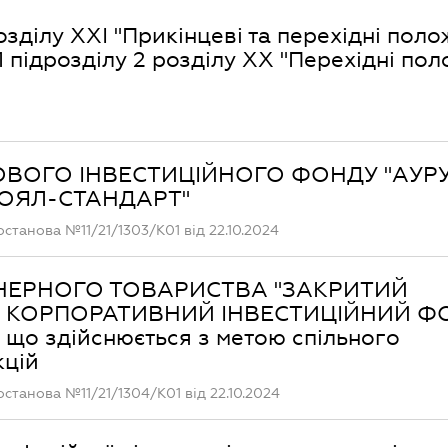
озділу XXI "Прикінцеві та перехідні пол
1 підрозділу 2 розділу XX "Перехідні по
ЙОВОГО ІНВЕСТИЦІЙНОГО ФОНДУ "АУР
"РОЯЛ-СТАНДАРТ"
останова №11/21/1303/К01 від 22.10.2024
ЦІОНЕРНОГО ТОВАРИСТВА "ЗАКРИТИЙ
 КОРПОРАТИВНИЙ ІНВЕСТИЦІЙНИЙ Ф
що здійснюється з метою спільного
кцій
останова №11/21/1304/К01 від 22.10.2024