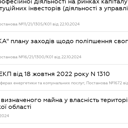
офесійної діяльності на ринках капіталу
туційних інвесторів (діяльності з управл
останова №11/21/1305/К01 від 22.10.2024
А" плану заходів щодо поліпшення сво
останова №16/21/1300/К01 від 22.10.2024
КП від 18 жовтня 2022 року N 1310
ферах енергетики та комунальних послуг, Постанова №1672 від
визначеного майна у власність територ
ої області
.2024