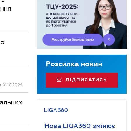
 -
іння
го
Розсилка новин
ПІДПИСАТИСЬ
 01.10.2024
іальних
Нова LIGA360 змінює