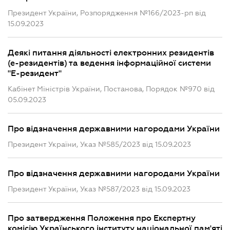
Президент України, Розпорядження №166/2023-рп від
15.09.2023
Деякі питання діяльності електронних резидентів
(е-резидентів) та ведення інформаційної системи
"Е-резидент"
Кабінет Міністрів України, Постанова, Порядок №970 від
05.09.2023
Про відзначення державними нагородами України
Президент України, Указ №585/2023 від 15.09.2023
Про відзначення державними нагородами України
Президент України, Указ №587/2023 від 15.09.2023
Про затвердження Положення про Експертну
комісію Українського інституту національної пам'яті