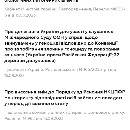
біологічних патогенних агентів
Кабінет Міністрів України, Розпорядження, Перелік №800-
р від 15.09.2023
Про делегацію України для участі у слуханнях
Міжнародного Суду ООН у справі щодо
звинувачень у геноциді відповідно до Конвенції
про запобігання злочину геноциду та покарання
за нього (Україна проти Російської Федерації; 32
держави долучилися)
Президент України, Розпорядження №165/2023-рп від
15.09.2023
Про внесення змін до Порядку здійснення НКЦПФР
моніторингу відповідності осіб займаним посадам
у період дії воєнного стану
Національна комісія з цінних паперів та фондового ринку,
Рішення №982 від 13.09.2023