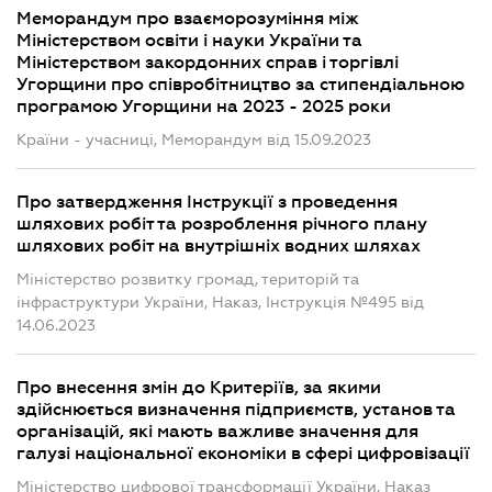
Меморандум про взаєморозуміння між
Міністерством освіти і науки України та
Міністерством закордонних справ і торгівлі
Угорщини про співробітництво за стипендіальною
програмою Угорщини на 2023 - 2025 роки
Країни - учасниці, Меморандум від 15.09.2023
Про затвердження Інструкції з проведення
шляхових робіт та розроблення річного плану
шляхових робіт на внутрішніх водних шляхах
Міністерство розвитку громад, територій та
інфраструктури України, Наказ, Інструкція №495 від
14.06.2023
Про внесення змін до Критеріїв, за якими
здійснюється визначення підприємств, установ та
організацій, які мають важливе значення для
галузі національної економіки в сфері цифровізації
Міністерство цифрової трансформації України, Наказ