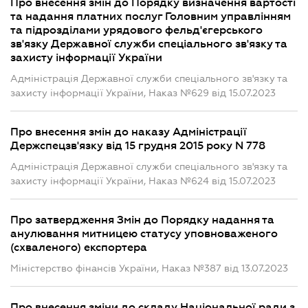
Про внесення змін до Порядку визначення вартості
та надання платних послуг Головним управлінням
та підрозділами урядового фельд'єгерського
зв'язку Державної служби спеціального зв'язку та
захисту інформації України
Адміністрація Державної служби спеціального зв'язку та
захисту інформації України, Наказ №629 від 15.07.2023
Про внесення змін до наказу Адміністрації
Держспецзв'язку від 15 грудня 2015 року N 778
Адміністрація Державної служби спеціального зв'язку та
захисту інформації України, Наказ №624 від 15.07.2023
Про затвердження Змін до Порядку надання та
анулювання митницею статусу уповноваженого
(схваленого) експортера
Міністерство фінансів України, Наказ №387 від 13.07.2023
Про внесення зміни до складу Національної ради з