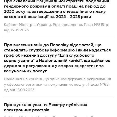
Про схвалення Національної стратегії подолання
гендерного розриву в оплаті праці на період до
2030 року та затвердження операційного плану
заходів з її реалізації на 2023 - 2025 роки
Кабінет Міністрів України, Розпорядження, План №815-р
від 15.09.2023
Про внесення змін до Переліку відомостей, що
становлять службову інформацію і яким надається
гриф обмеження доступу "Для службового
користування" в Національній комісії, що здійснює
державне регулювання у сферах енергетики та
комунальних послуг
Національна комісія, що здійснює державне регулювання
у сферах енергетики та комунальних послуг, Наказ №65-
од від 15.09.2023
Про функціонування Реєстру публічних
електронних реєстрів