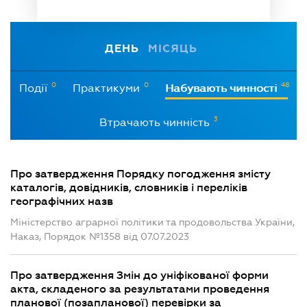
ДЕНЬ
МІСЯЦЬ
0
0
48
Події
Практикуми
Набувають чинності
3
Втрачають чинність
Про затвердження Порядку погодження змісту
каталогів, довідників, словників і переліків
географічних назв
Міністерство аграрної політики та продовольства України,
Наказ, Порядок №1358 від 07.07.2023
Про затвердження Змін до уніфікованої форми
акта, складеного за результатами проведення
планової (позапланової) перевірки за