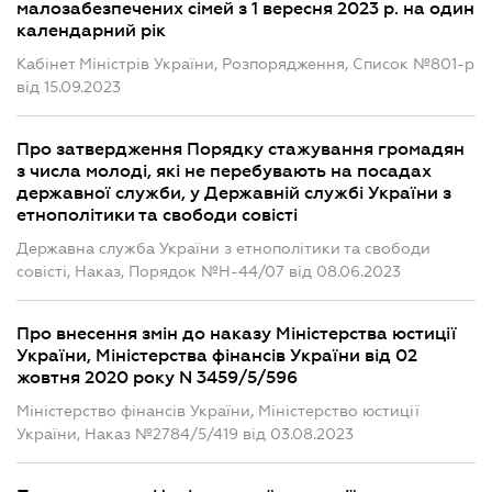
малозабезпечених сімей з 1 вересня 2023 р. на один
календарний рік
Кабінет Міністрів України, Розпорядження, Список №801-р
від 15.09.2023
Про затвердження Порядку стажування громадян
з числа молоді, які не перебувають на посадах
державної служби, у Державній службі України з
етнополітики та свободи совісті
Державна служба України з етнополітики та свободи
совісті, Наказ, Порядок №Н-44/07 від 08.06.2023
Про внесення змін до наказу Міністерства юстиції
України, Міністерства фінансів України від 02
жовтня 2020 року N 3459/5/596
Міністерство фінансів України, Міністерство юстиції
України, Наказ №2784/5/419 від 03.08.2023