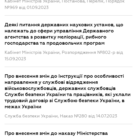
Кабінет Міністрів України, Постанова, Перелік, Порядок
№969 від 01.09.2023
Деякі питання державних наукових установ, що
належать до сфери управління Державного
агентства з розвитку меліорації, рибного
господарства та продовольчих програм
Кабінет Міністрів України, Розпорядження №802-р від
15.09.2023
Про внесення змін до Інструкції про особливості
направлення у службові відрядження
військовослужбовців, державних службовців
Служби безпеки України та працівників, які уклали
трудовий договір зі Службою безпеки України, в
межах України
Служба безпеки України, Наказ №280 від 14.07.2023
Про внесення змін до наказу Міністерства