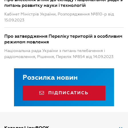
питань розвитку науки і технологій
Кабінет Міністрів України, Розпорядження №810-р від
15.09.2023
Про затвердження Переліку територій з особливим
режимом мовлення
Національна рада України з питань телебачення і
радіомовлення, Рішення, Перелік №854 від 14.09.2023
Розсилка новин
ПІДПИСАТИСЬ
Каталог Liga:BOOK