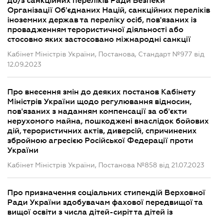
до/з санкційних переліків Ради Безпеки
Організації Об'єднаних Націй, санкційних переліків
іноземних держав та переліку осіб, пов'язаних із
провадженням терористичної діяльності або
стосовно яких застосовано міжнародні санкції
Кабінет Міністрів України, Постанова, Стандарт №977 від
12.09.2023
Про внесення змін до деяких постанов Кабінету
Міністрів України щодо регулювання відносин,
пов'язаних з наданням компенсації за об'єкти
нерухомого майна, пошкоджені внаслідок бойових
дій, терористичних актів, диверсій, спричинених
збройною агресією Російської Федерації проти
України
Кабінет Міністрів України, Постанова №858 від 21.07.2023
Про призначення соціальних стипендій Верховної
Ради України здобувачам фахової передвищої та
вищої освіти з числа дітей-сиріт та дітей із