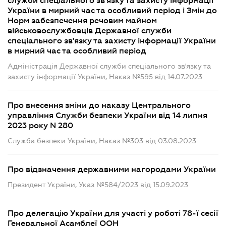
служби спеціального зв'язку та захисту інформації
України в мирний час та особливий період і Змін до
Норм забезпечення речовим майном
військовослужбовців Державної служби
спеціального зв'язку та захисту інформації України
в мирний час та особливий період
Адміністрація Державної служби спеціального зв'язку та
захисту інформації України, Наказ №595 від 14.07.2023
Про внесення зміни до наказу Центрального
управління Служби безпеки України від 14 липня
2023 року N 280
Служба безпеки України, Наказ №303 від 03.08.2023
Про відзначення державними нагородами України
Президент України, Указ №584/2023 від 15.09.2023
Про делегацію України для участі у роботі 78-ї сесії
Генеральної Асамблеї ООН