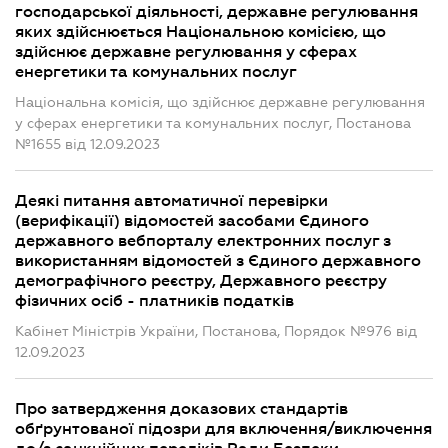
господарської діяльності, державне регулювання
яких здійснюється Національною комісією, що
здійснює державне регулювання у сферах
енергетики та комунальних послуг
Національна комісія, що здійснює державне регулювання
у сферах енергетики та комунальних послуг, Постанова
№1655 від 12.09.2023
Деякі питання автоматичної перевірки
(верифікації) відомостей засобами Єдиного
державного вебпорталу електронних послуг з
використанням відомостей з Єдиного державного
демографічного реєстру, Державного реєстру
фізичних осіб - платників податків
Кабінет Міністрів України, Постанова, Порядок №976 від
12.09.2023
Про затвердження доказових стандартів
обґрунтованої підозри для включення/виключення