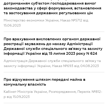
дотриманням суб'єктом господарювання вимог
законодавства у сфері формування, встановлення
та застосування державних регульованих цін
Міністерство економіки України, Наказ №5712 від
15.06.2023
Про врахування висловлених органом державної
реєстрації зауважень до наказу Адміністрації
Державної служби спеціального зв'язку та захисту
інформації України від 15 липня 2023 року N 624
Адміністрація Державної служби спеціального зв'язку та
захисту інформації України, Наказ №693 від 04.08.2023
Про відчуження шляхом передачі майна в
комунальну власність
Кабінет Міністрів України, Розпорядження, Перелік №812-
р від 15.09.2023