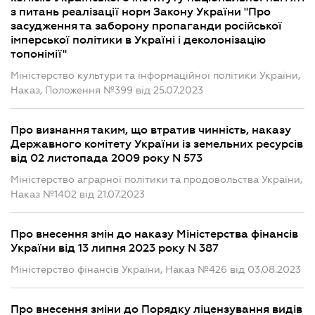
з питань реалізації норм Закону України "Про
засудження та заборону пропаганди російської
імперської політики в Україні і деколонізацію
топонімії"
Міністерство культури та інформаційної політики України,
Наказ, Положення №399 від 25.07.2023
Про визнання таким, що втратив чинність, наказу
Державного комітету України із земельних ресурсів
від 02 листопада 2009 року N 573
Міністерство аграрної політики та продовольства України,
Наказ №1402 від 21.07.2023
Про внесення змін до наказу Міністерства фінансів
України від 13 липня 2023 року N 387
Міністерство фінансів України, Наказ №426 від 03.08.2023
Про внесення зміни до Порядку ліцензування видів