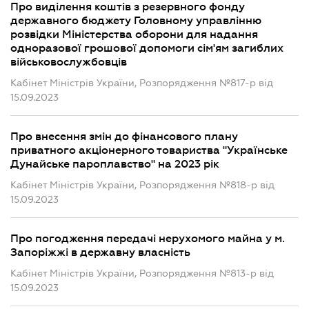
Про виділення коштів з резервного фонду
державного бюджету Головному управлінню
розвідки Міністерства оборони для надання
одноразової грошової допомоги сім'ям загиблих
військовослужбовців
Кабінет Міністрів України, Розпорядження №817-р від
15.09.2023
Про внесення змін до фінансового плану
приватного акціонерного товариства "Українське
Дунайське пароплавство" на 2023 рік
Кабінет Міністрів України, Розпорядження №818-р від
15.09.2023
Про погодження передачі нерухомого майна у м.
Запоріжжі в державну власність
Кабінет Міністрів України, Розпорядження №813-р від
15.09.2023