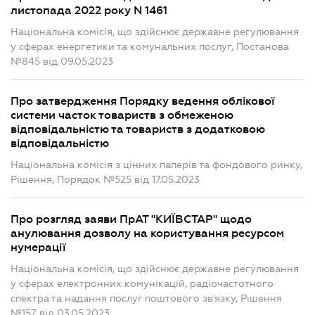
листопада 2022 року N 1461
Національна комісія, що здійснює державне регулювання
у сферах енергетики та комунальних послуг, Постанова
№845 від 09.05.2023
Про затвердження Порядку ведення облікової
системи часток товариств з обмеженою
відповідальністю та товариств з додатковою
відповідальністю
Національна комісія з цінних паперів та фондового ринку,
Рішення, Порядок №525 від 17.05.2023
Про розгляд заяви ПрАТ "КИЇВСТАР" щодо
анулювання дозволу на користування ресурсом
нумерації
Національна комісія, що здійснює державне регулювання
у сферах електронних комунікацій, радіочастотного
спектра та надання послуг поштового зв'язку, Рішення
№157 від 03.05.2023