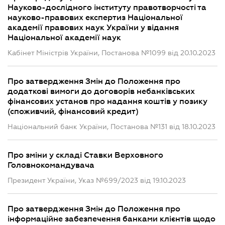
Науково-дослідного інституту правотворчості та
науково-правових експертиз Національної
академії правових наук України у відання
Національної академії наук
Кабінет Міністрів України, Постанова №1099 від 20.10.2023
Про затвердження Змін до Положення про
додаткові вимоги до договорів небанківських
фінансових установ про надання коштів у позику
(споживчий, фінансовий кредит)
Національний банк України, Постанова №131 від 18.10.2023
Про зміни у складі Ставки Верховного
Головнокомандувача
Президент України, Указ №699/2023 від 19.10.2023
Про затвердження Змін до Положення про
інформаційне забезпечення банками клієнтів щодо