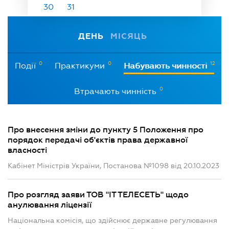
30
31
ДЕНЬ
МІСЯЦЬ
0
0
12
Події
Практикуми
Набувають чинності
0
Втрачають чинність
Про внесення зміни до пункту 5 Положення про
порядок передачі об'єктів права державної
власності
Кабінет Міністрів України, Постанова №1098 від 20.10.2023
Про розгляд заяви ТОВ "ІТ ТЕЛЕСЕТЬ" щодо
анулювання ліцензії
Національна комісія, що здійснює державне регулювання