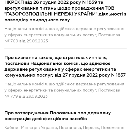
НКРЕКП від 26 грудня 2022 року N 1839 та
врегулювання питань щодо провадження ТОВ
"ГАЗОРОЗПОДІЛЬНІ МЕРЕЖІ УКРАЇНИ" діяльності з
розподілу природного газу
Національна комісія, що здійснює державне регулювання
у сферах енергетики та комунальних послуг, Постанова
№1769 від 29.09.2023
Про визнання такою, що втратила чинність,
постанови Національної комісії, що здійснює
державне регулювання у сферах енергетики та
комунальних послуг, від 27 грудня 2022 року N 1857
Національна комісія, що здійснює державне регулювання
у сферах енергетики та комунальних послуг, Постанова
№1779 від 29.09.2023
Про затвердження Положення про державну
реєстрацію дезінфекційних засобів
Кабінет Міністрів України, Постанова, Перелік, Положення