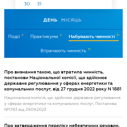
30
31
ДЕНЬ
МІСЯЦЬ
0
0
31
Події
Практикуми
Набувають чинності
31
Втрачають чинність
Про визнання такою, що втратила чинність,
постанови Національної комісії, що здійснює
державне регулювання у сферах енергетики та
комунальних послуг, від 27 грудня 2022 року N 1881
Національна комісія, що здійснює державне регулювання
у сферах енергетики та комунальних послуг, Постанова
№1783 від 29.09.2023
Про затвердження переліку небезпечних речовин,