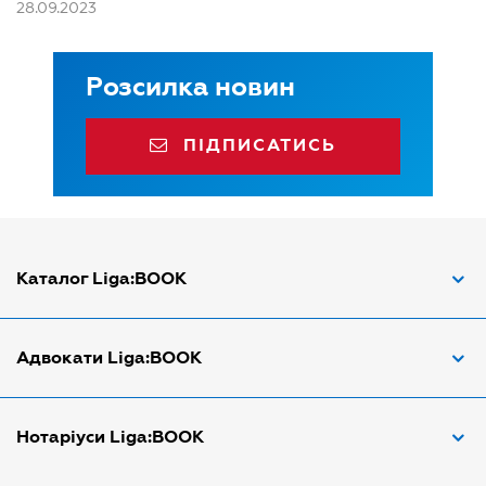
28.09.2023
Розсилка новин
ПІДПИСАТИСЬ
Каталог Liga:BOOK
Адвокат з трудових спорів
Адвокати Liga:BOOK
Адвокат по ДТП
Апостіль документів
Адвокати Вінниці
Нотаріуси Liga:BOOK
Арбітражний керуючий
Адвокати Дніпра