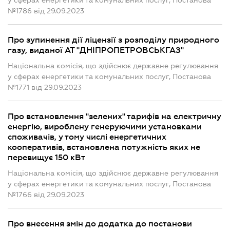
у сферах енергетики та комунальних послуг, Постанова
№1786 від 29.09.2023
Про зупинення дії ліцензії з розподілу природного
газу, виданої АТ "ДНІПРОПЕТРОВСЬКГАЗ"
Національна комісія, що здійснює державне регулювання
у сферах енергетики та комунальних послуг, Постанова
№1771 від 29.09.2023
Про встановлення "зелених" тарифів на електричну
енергію, вироблену генеруючими установками
споживачів, у тому числі енергетичних
кооперативів, встановлена потужність яких не
перевищує 150 кВт
Національна комісія, що здійснює державне регулювання
у сферах енергетики та комунальних послуг, Постанова
№1766 від 29.09.2023
Про внесення змін до додатка до постанови