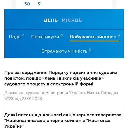
30
31
ДЕНЬ
МІСЯЦЬ
0
0
4
Події
Практикуми
Набувають чинності
5
Втрачають чинність
Про затвердження Порядку надсилання судових
повісток, повідомлень і викликів учасникам
судового процесу в електронній формі
Державна судова адміністрація України, Наказ, Порядок
№28 від 23.01.2023
Деякі питання діяльності акціонерного товариства
"Національна акціонерна компанія "Нафтогаз
України"