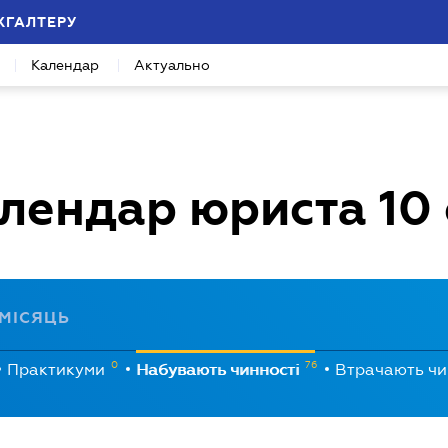
ХГАЛТЕРУ
Календар
Актуально
лендар юриста
10
МІСЯЦЬ
0
76
Практикуми
Набувають чинності
Втрачають чи