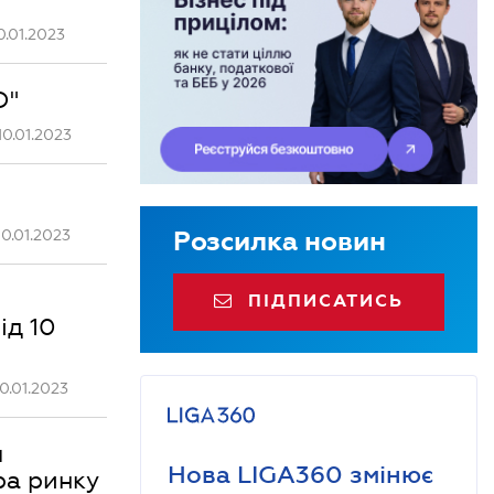
.01.2023
О"
0.01.2023
0.01.2023
Розсилка новин
ПІДПИСАТИСЬ
ід 10
0.01.2023
м
Нова LIGA360 змінює
ра ринку