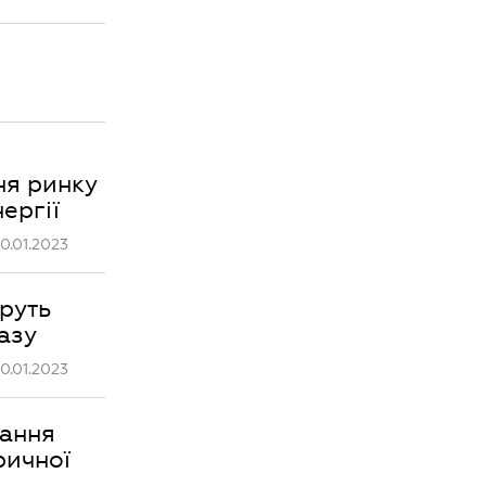
ня ринку
ергії
0.01.2023
руть
азу
0.01.2023
ання
ричної