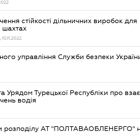
2022
чення стійкості дільничних виробок для
х шахтах
10.11.2022
ного управління Служби безпеки України
 та Урядом Турецької Республіки про вза
чень водія
ми розподілу АТ "ПОЛТАВАОБЛЕНЕРГО" н