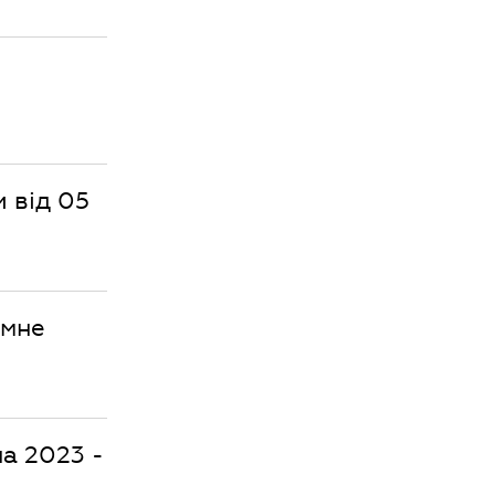
 від 05
ємне
а 2023 -