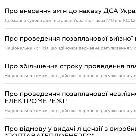
Про внесення змін до наказу ДСА Україн
Державна судова адміністрація України, Наказ №8 від 10.01.
Про проведення позапланової виїзн
Національна комісія, що здійснює державне регулювання у с
Про збільшення строку проведення п
Національна комісія, що здійснює державне регулювання у с
Про проведення позапланової невиїзн
ЕЛЕКТРОМЕРЕЖІ"
Національна комісія, що здійснює державне регулювання у с
Про відмову у видачі ліцензії з вироб
"ПОЛТАВАТЕПЛОЕНЕРГО"