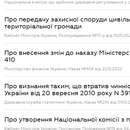
Національна комісія, що здійснює державне регулювання у с
Про передачу захисної споруди цивільн
територіальної громади
Кабінет Міністрів України, Розпорядження №17-р від 10.01.20
Про внесення змін до наказу Міністерс
410
Міністерство фінансів України, Наказ №454 від 22.12.2022
Про визнання таким, що втратив чинніс
України від 20 вересня 2010 року N 39
Державна служба статистики України, Наказ №295 від 09.12.
Про утворення Національної комісії з 
Кабінет Міністрів України, Постанова, Положення №19 від 06.