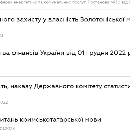
ферах енергетики та комунальних послуг, Постанова №30 від 1
ого захисту у власність Золотоніської м
23
тва фінансів України від 01 грудня 2022 
ть, наказу Державного комітету статист
1
2022
питань кримськотатарської мови
01.2023