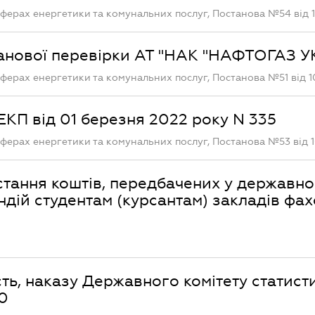
ферах енергетики та комунальних послуг, Постанова №54 від 1
ланової перевірки АТ "НАК "НАФТОГАЗ У
ферах енергетики та комунальних послуг, Постанова №51 від 10
КП від 01 березня 2022 року N 335
ферах енергетики та комунальних послуг, Постанова №53 від 1
стання коштів, передбачених у державн
ндій студентам (курсантам) закладів фах
ть, наказу Державного комітету статист
80