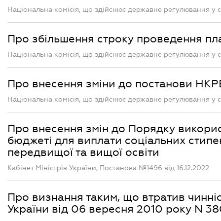
Національна комісія, що здійснює державне регулювання у с
Про збільшення строку проведення п
Національна комісія, що здійснює державне регулювання у с
Про внесення зміни до постанови НКРЕ
Національна комісія, що здійснює державне регулювання у с
Про внесення змін до Порядку викори
бюджеті для виплати соціальних стипе
передвищої та вищої освіти
Кабінет Міністрів України, Постанова №1496 від 16.12.2022
Про визнання таким, що втратив чинніс
України від 06 вересня 2010 року N 3