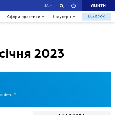
УВІЙТИ
UA
Сфери практики
Індустрії
Liga:BOOK
 січня 2023
11
нність