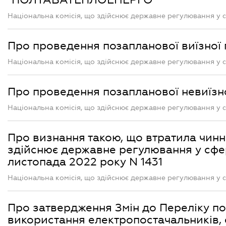
Національна комісія, що здійснює державне регулювання у с
Про проведення позапланової виїзн
Національна комісія, що здійснює державне регулювання у с
Про проведення позапланової невиїз
Національна комісія, що здійснює державне регулювання у с
Про визнання такою, що втратила чинні
здійснює державне регулювання у сфер
листопада 2022 року N 1431
Національна комісія, що здійснює державне регулювання у с
Про затвердження Змін до Переліку по
використання електропостачальників, 