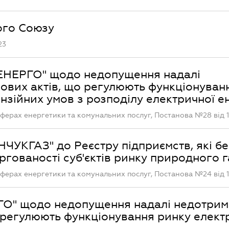
ого Союзу
23
НЕРГО" щодо недопущення надалі
вих актів, що регулюють функціонуван
ензійних умов з розподілу електричної ен
ферах енергетики та комунальних послуг, Постанова №28 від 1
ЧУКГАЗ" до Реєстру підприємств, які бе
ргованості суб'єктів ринку природного г
ферах енергетики та комунальних послуг, Постанова №24 від 1
О" щодо недопущення надалі недотрим
 регулюють функціонування ринку елект