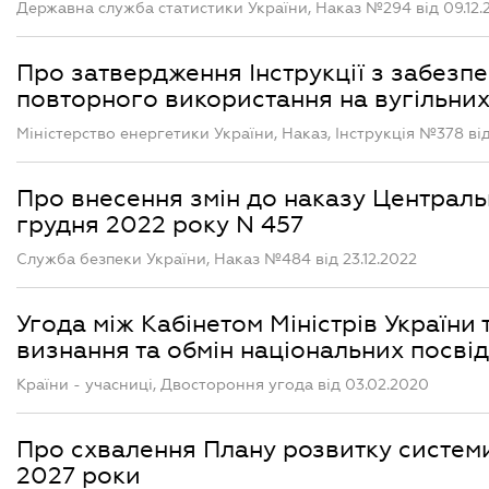
Державна служба статистики України, Наказ №294 від 09.12.
Про затвердження Інструкції з забезпе
повторного використання на вугільни
Міністерство енергетики України, Наказ, Інструкція №378 від 
Про внесення змін до наказу Централь
грудня 2022 року N 457
Служба безпеки України, Наказ №484 від 23.12.2022
Угода між Кабінетом Міністрів України
визнання та обмін національних посвід
Країни - учасниці, Двостороння угода від 03.02.2020
Про схвалення Плану розвитку систе
2027 роки