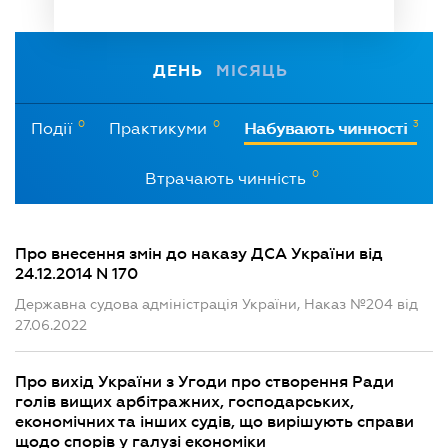
ДЕНЬ
МІСЯЦЬ
0
0
3
Події
Практикуми
Набувають чинності
0
Втрачають чинність
Про внесення змін до наказу ДСА України від
24.12.2014 N 170
Державна судова адміністрація України, Наказ №204 від
27.06.2022
Про вихід України з Угоди про створення Ради
голів вищих арбітражних, господарських,
економічних та інших судів, що вирішують справи
щодо спорів у галузі економіки