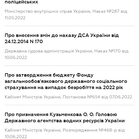
поліцейських
Міністерство внутрішніх справ України, Наказ №287 від
11.05.2022
Про внесення змін до наказу ДСА України від
24.12.2014 N 170
Державна судова адміністрація України, Наказ №170 від
10.06.2022
Про затвердження бюджету Фонду
загальнообов'язкового державного соціального
страхування на випадок безробіття на 2022 рік
Кабінет Міністрів України, Постанова №654 від 07.06.2022
Про призначення Кузьменкова О. О. Головою
Державного агентства водних ресурсів України
Кабінет Міністрів України, Розпорядження №468-р від
10.06.2022