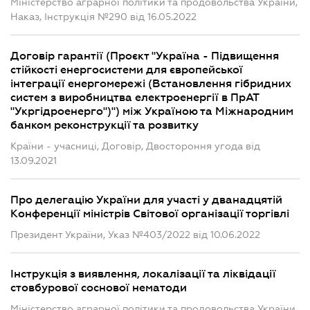
Міністерство аграрної політики та продовольства України,
Наказ, Інструкція №290 від 16.05.2022
Договір гарантії (Проєкт "Україна - Підвищення
стійкості енергосистеми для європейської
інтеграції енергомережі (Встановлення гібридних
систем з виробництва електроенергії в ПрАТ
"Укргідроенерго")") між Україною та Міжнародним
банком реконструкції та розвитку
Країни - учасниці, Договір, Двостороння угода від
13.09.2021
Про делегацію України для участі у дванадцятій
Конференції міністрів Світової організації торгівлі
Президент України, Указ №403/2022 від 10.06.2022
Інструкція з виявлення, локалізації та ліквідації
стовбурової соснової нематоди
Міністерство аграрної політики та продовольства України,