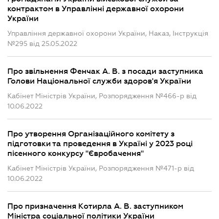
контрактом в Управлінні державної охорони
України
Управління державної охорони України, Наказ, Інструкція
№295 від 25.05.2022
Про звільнення Фенчак А. В. з посади заступника
Голови Національної служби здоров'я України
Кабінет Міністрів України, Розпорядження №466-р від
10.06.2022
Про утворення Організаційного комітету з
підготовки та проведення в Україні у 2023 році
пісенного конкурсу "Євробачення"
Кабінет Міністрів України, Розпорядження №471-р від
10.06.2022
Про призначення Котирла А. В. заступником
Міністра соціальної політики України