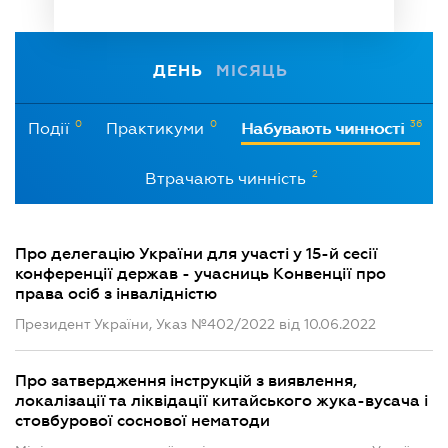
ДЕНЬ
МІСЯЦЬ
0
0
36
Події
Практикуми
Набувають чинності
2
Втрачають чинність
Про делегацію України для участі у 15-й сесії
конференції держав - учасниць Конвенції про
права осіб з інвалідністю
Президент України, Указ №402/2022 від 10.06.2022
Про затвердження інструкцій з виявлення,
локалізації та ліквідації китайського жука-вусача і
стовбурової соснової нематоди