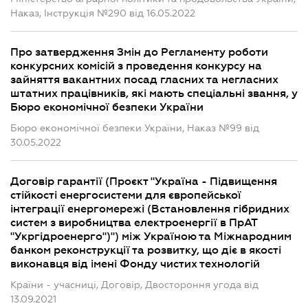
Наказ, Інструкція №290 від 16.05.2022
Про затвердження Змін до Регламенту роботи
конкурсних комісій з проведення конкурсу на
зайняття вакантних посад гласних та негласних
штатних працівників, які мають спеціальні звання, у
Бюро економічної безпеки України
Бюро економічної безпеки України, Наказ №99 від
30.05.2022
Договір гарантії (Проєкт "Україна - Підвищення
стійкості енергосистеми для європейської
інтеграції енергомережі (Встановлення гібридних
систем з виробництва електроенергії в ПрАТ
"Укргідроенерго")") між Україною та Міжнародним
банком реконструкції та розвитку, що діє в якості
виконавця від імені Фонду чистих технологій
Країни - учасниці, Договір, Двостороння угода від
13.09.2021