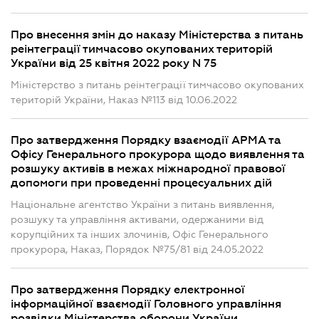
Про внесення змін до наказу Міністерства з питань
реінтеграції тимчасово окупованих територій
України від 25 квітня 2022 року N 75
Міністерство з питань реінтеграції тимчасово окупованих
територій України, Наказ №113 від 10.06.2022
Про затвердження Порядку взаємодії АРМА та
Офісу Генерального прокурора щодо виявлення та
розшуку активів в межах міжнародної правової
допомоги при проведенні процесуальних дій
Національне агентство України з питань виявлення,
розшуку та управління активами, одержаними від
корупційних та інших злочинів, Офіс Генерального
прокурора, Наказ, Порядок №75/81 від 24.05.2022
Про затвердження Порядку електронної
інформаційної взаємодії Головного управління
розвідки Міністерства оборони України,