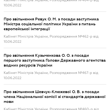
Кабінет Міністрів України, Розпорядження №464-р від
10.06.2022
Про звільнення Ревук О. М. з посади заступника
Міністра соціальної політики України з питань
європейської інтеграції
Кабінет Міністрів України, Розпорядження №462-р від
10.06.2022
Про звільнення Кузьменкова О. О. з посади
першого заступника Голови Державного агентства
водних ресурсів України
Кабінет Міністрів України, Розпорядження №467-р від
10.06.2022
Про звільнення Шевчук-Клюжевої О. В. з посади
члена Національної комісії зі стандартів державної
мови
Кабінет Міністрів України, Розпорядження №460-р від