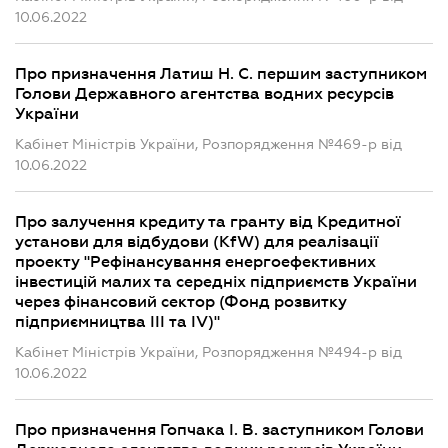
10.06.2022
Про призначення Латиш Н. С. першим заступником
Голови Державного агентства водних ресурсів
України
Кабінет Міністрів України, Розпорядження №469-р від
10.06.2022
Про залучення кредиту та гранту від Кредитної
установи для відбудови (KfW) для реалізації
проекту "Рефінансування енергоефективних
інвестицій малих та середніх підприємств України
через фінансовий сектор (Фонд розвитку
підприємництва III та IV)"
Кабінет Міністрів України, Розпорядження №494-р від
10.06.2022
Про призначення Гопчака І. В. заступником Голови