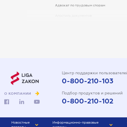
Адвокат по трудовым спорам
Апостиль документов
Арбитражный управляющий
Аудитор
Виписка з ЕДР
Государственная регистрация
Дарственная на квартиру
Центр поддержки пользователе
Доверенность на автомобиль
0-800-210-103
Доверенность на
Подбор продуктов и решений
представление интересов в
О КОМПАНИИ
суде
0-800-210-102
Доверенность на
распоряжение имуществом
Новостные
Информационно-правовые
Доверенность на регистрацию