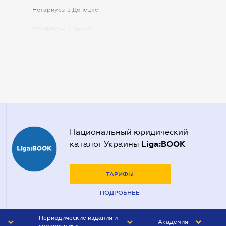
Нотариусы в Донецке
Нотариусы в Одессе
Нотариусы в Запорожье
Нотариусы в Киеве
Нотариусы в Полтаве
Нотариусы в Харькове
Нотариусы в Херсоне
Национальный юридический
Liga:BOOK
каталог Украины
ТАРИФЫ
ПОДРОБНЕЕ
Периодические издания и
Академия