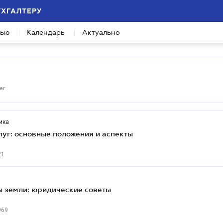
УХГАЛТЕРУ
вью
Календарь
Актуально
er
ика
луг: основные положения и аспекты
21
 земли: юридические советы
969