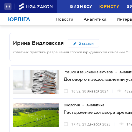
БИЗНЕСУ
ЮРИСТУ
Б
ЮРЛІГА
Новости
Аналитика
Интер
Ирина Видловская
2
статьи
советник практики разрешения споров юридической компании Mill
•
Розыск и взыскание активов
Аналит
Договор о предоставлении ус
10:52, 30 января 2024
432
•
Экология
Аналитика
Расторжение договора аренды
17:48, 21 декабря 2023
14