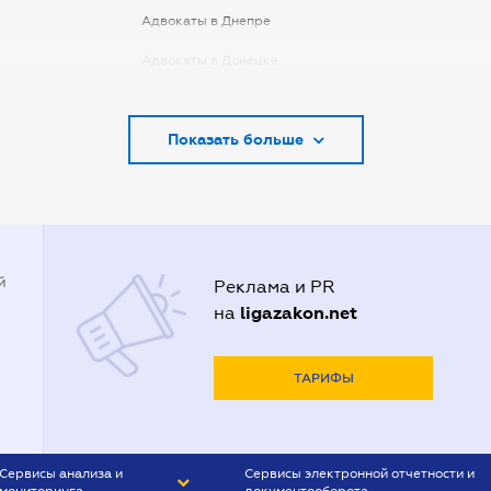
Адвокаты в Днепре
Адвокаты в Донецке
Адвокаты в Запорожье
Показать больше
Адвокаты в Киеве
Адвокаты в Кривом Роге
Адвокаты в Луцке
Адвокаты в Одессе
й
Реклама и PR
Адвокаты в Полтаве
ligazakon.net
на
Адвокаты в Харькове
Адвокаты во Львове
ТАРИФЫ
Сервисы анализа и
Сервисы электронной отчетности и