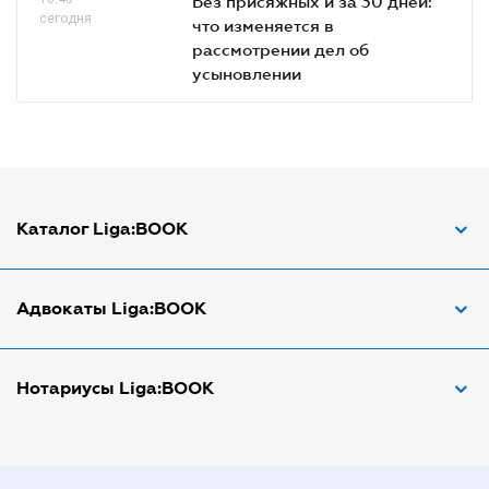
Без присяжных и за 30 дней:
сегодня
что изменяется в
рассмотрении дел об
усыновлении
Каталог Liga:BOOK
Адвокат по ДТП
Адвокаты Liga:BOOK
Адвокат по трудовым спорам
Апостиль документов
Адвокаты в Виннице
Нотариусы Liga:BOOK
Арбитражный управляющий
Адвокаты в Днепре
Аудитор
Адвокаты в Донецке
Нотариусы в Днепре
Виписка з ЕДР
Адвокаты в Запорожье
Нотариусы в Донецке